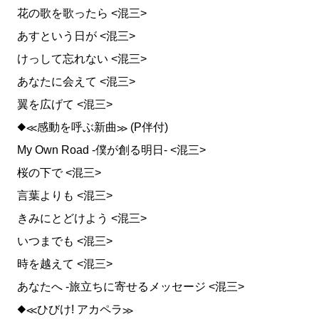
花の歌を歌ったら <混三>
あすという日が <混三>
けっして忘れない <混三>
あなたに会えて <混三>
翼を広げて <混三>
◆≪感動を呼ぶ新曲≫ (P伴付)
My Own Road ‐僕が創る明日‐ <混三>
桜の下で <混三>
言葉よりも <混三>
きみにとどけよう <混三>
いつまでも <混三>
時を越えて <混三>
あなたへ ‐旅立ちに寄せるメッセージ <混三>
◆≪ひびけ! アカペラ≫