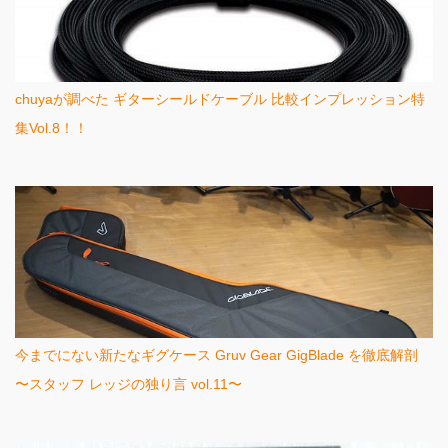
chuyaが調べた ギターシールドケーブル 比較インプレッション特
集Vol.8！！
今までにない新たなギグケース Gruv Gear GigBlade を徹底解剖
〜スタッフ レッジの独り言 vol.11〜