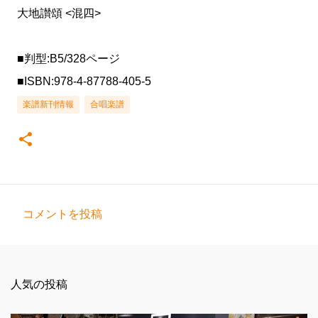
大地讃頌 <混四>
■判型:B5/328ページ
■ISBN:978-4-87788-405-5
楽譜新刊情報
合唱楽譜
コメントを投稿
コ
メ
ン
人気の投稿
ト