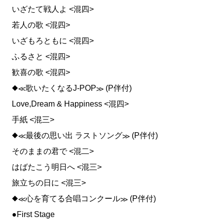
いざたて戦人よ <混四>
若人の歌 <混四>
いざもろともに <混四>
ふるさと <混四>
歓喜の歌 <混四>
◆≪歌いたくなるJ‐POP≫ (P伴付)
Love,Dream & Happiness <混四>
手紙 <混三>
◆≪最後の思い出 ラストソング≫ (P伴付)
そのままの君で <混二>
はばたこう明日へ <混三>
旅立ちの日に <混三>
◆≪心を育てる合唱コンクール≫ (P伴付)
●First Stage