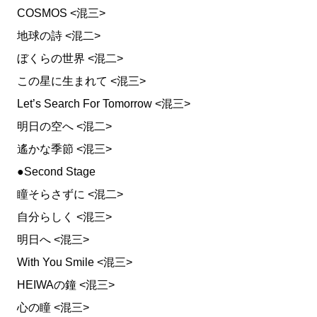
COSMOS <混三>
地球の詩 <混二>
ぼくらの世界 <混二>
この星に生まれて <混三>
Let’s Search For Tomorrow <混三>
明日の空へ <混二>
遙かな季節 <混三>
●Second Stage
瞳そらさずに <混二>
自分らしく <混三>
明日へ <混三>
With You Smile <混三>
HEIWAの鐘 <混三>
心の瞳 <混三>