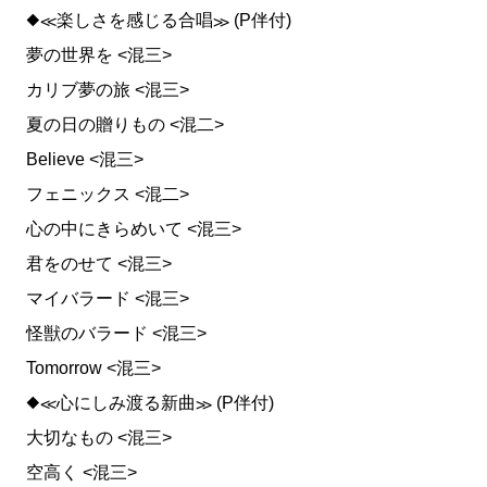
◆≪楽しさを感じる合唱≫ (P伴付)
夢の世界を <混三>
カリブ夢の旅 <混三>
夏の日の贈りもの <混二>
Believe <混三>
フェニックス <混二>
心の中にきらめいて <混三>
君をのせて <混三>
マイバラード <混三>
怪獣のバラード <混三>
Tomorrow <混三>
◆≪心にしみ渡る新曲≫ (P伴付)
大切なもの <混三>
空高く <混三>