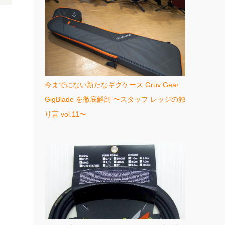
今までにない新たなギグケース Gruv Gear
GigBlade を徹底解剖 〜スタッフ レッジの独
り言 vol.11〜