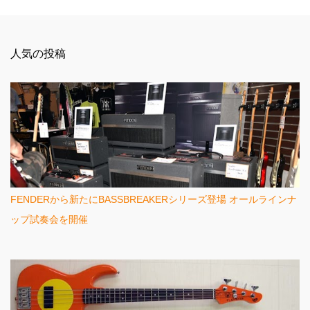
コ
メ
ン
人気の投稿
ト
FENDERから新たにBASSBREAKERシリーズ登場 オールラインナ
ップ試奏会を開催