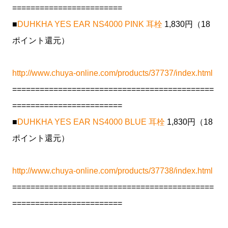
========================
■
DUHKHA YES EAR NS4000 PINK 耳栓
1,830円（18
ポイント還元）
http://www.chuya-online.com/products/37737/index.html
============================================
========================
■
DUHKHA YES EAR NS4000 BLUE 耳栓
1,830円（18
ポイント還元）
http://www.chuya-online.com/products/37738/index.html
============================================
========================