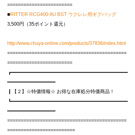
========================
■
RITTER RCG400-9U BST ウクレレ用ギグバッグ
3,500円（35ポイント還元）
http://www.chuya-online.com/products/37836/index.html
============================================
========================
┏━━━━━━━━━━━━━━━━━━━━━━━━
━━━━━━━━━━
┃【２】☆特価情報☆ お得な在庫処分特価商品！
┗━━━━━━━━━━━━━━━━━━━━━━━━
━━━━━━━━━━
============================================
=========================