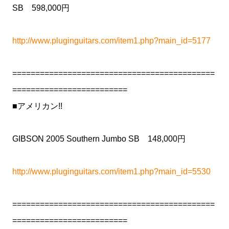
SB 598,000円
http://www.pluginguitars.com/item1.php?main_id=5177
============================================
=========================
■アメリカン!!
GIBSON 2005 Southern Jumbo SB 148,000円
http://www.pluginguitars.com/item1.php?main_id=5530
============================================
=========================