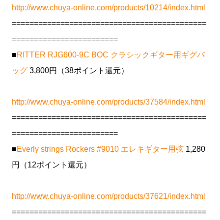
http://www.chuya-online.com/products/10214/index.html
============================================
========================
■
RITTER RJG600-9C BOC クラシックギター用ギグバ
ッグ
3,800円（38ポイント還元）
http://www.chuya-online.com/products/37584/index.html
============================================
========================
■
Everly strings Rockers #9010 エレキギター用弦
1,280
円（12ポイント還元）
http://www.chuya-online.com/products/37621/index.html
============================================