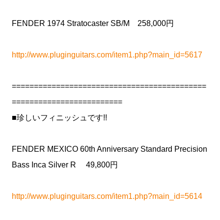
FENDER 1974 Stratocaster SB/M 258,000円
http://www.pluginguitars.com/item1.php?main_id=5617
============================================
=========================
■珍しいフィニッシュです!!
FENDER MEXICO 60th Anniversary Standard Precision
Bass Inca Silver R 49,800円
http://www.pluginguitars.com/item1.php?main_id=5614