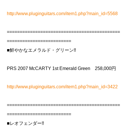
http://www.pluginguitars.com/item1.php?main_id=5568
============================================
=========================
■鮮やかなエメラルド・グリーン!!
PRS 2007 McCARTY 1st Emerald Green 258,000円
http://www.pluginguitars.com/item1.php?main_id=3422
============================================
=========================
■レオフェンダー!!