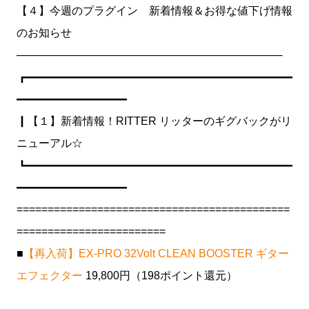
【４】今週のプラグイン 新着情報＆お得な値下げ情報
のお知らせ
───────────────────────────────────
┏━━━━━━━━━━━━━━━━━━━━━━━━
━━━━━━━━━━
┃【１】新着情報！RITTER リッターのギグバックがリ
ニューアル☆
┗━━━━━━━━━━━━━━━━━━━━━━━━
━━━━━━━━━━
============================================
========================
■
【再入荷】EX-PRO 32Volt CLEAN BOOSTER ギター
エフェクター
19,800円（198ポイント還元）