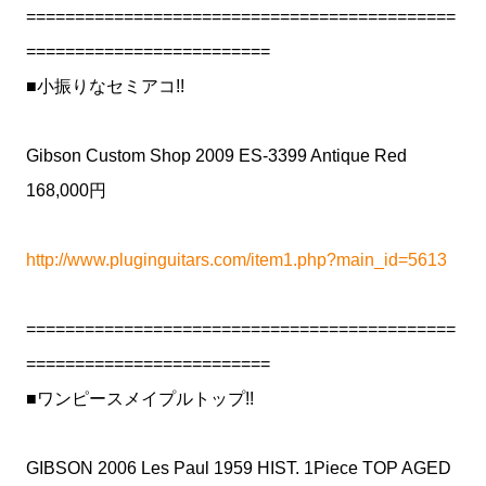
============================================
=========================
■小振りなセミアコ!!
Gibson Custom Shop 2009 ES-3399 Antique Red
168,000円
http://www.pluginguitars.com/item1.php?main_id=5613
============================================
=========================
■ワンピースメイプルトップ!!
GIBSON 2006 Les Paul 1959 HIST. 1Piece TOP AGED