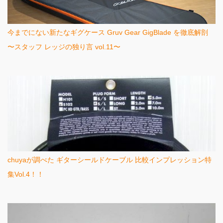
今までにない新たなギグケース Gruv Gear GigBlade を徹底解剖
〜スタッフ レッジの独り言 vol.11〜
chuyaが調べた ギターシールドケーブル 比較インプレッション特
集Vol.4！！