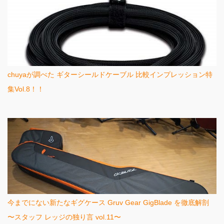
chuyaが調べた ギターシールドケーブル 比較インプレッション特
集Vol.8！！
今までにない新たなギグケース Gruv Gear GigBlade を徹底解剖
〜スタッフ レッジの独り言 vol.11〜