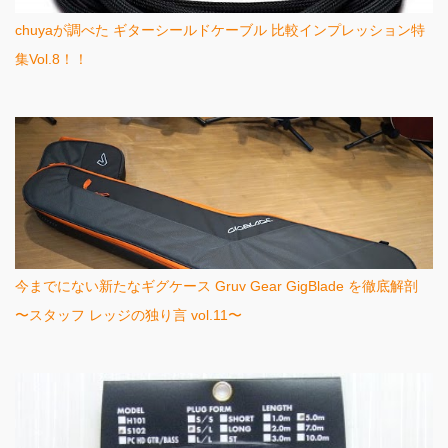
chuyaが調べた ギターシールドケーブル 比較インプレッション特
集Vol.8！！
今までにない新たなギグケース Gruv Gear GigBlade を徹底解剖
〜スタッフ レッジの独り言 vol.11〜