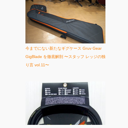
今までにない新たなギグケース Gruv Gear
GigBlade を徹底解剖 〜スタッフ レッジの独
り言 vol.11〜