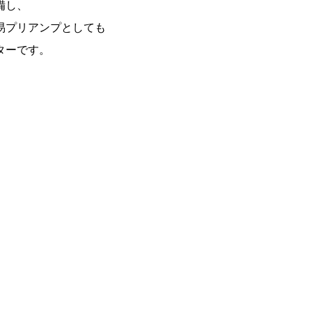
備し、
易プリアンプとしても
ターです。