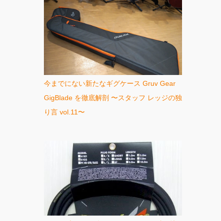
今までにない新たなギグケース Gruv Gear
GigBlade を徹底解剖 〜スタッフ レッジの独
り言 vol.11〜