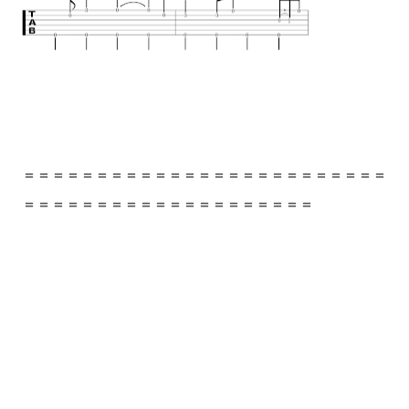
＝＝＝＝＝＝＝＝＝＝＝＝＝＝＝＝＝＝＝＝＝＝＝＝＝
＝＝＝＝＝＝＝＝＝＝＝＝＝＝＝＝＝＝＝＝