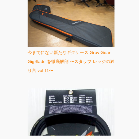
今までにない新たなギグケース Gruv Gear
GigBlade を徹底解剖 〜スタッフ レッジの独
り言 vol.11〜