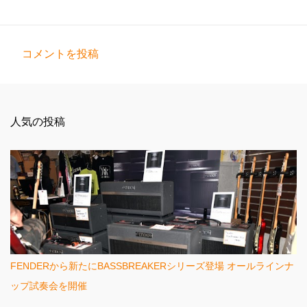
コメントを投稿
コ
メ
ン
人気の投稿
ト
FENDERから新たにBASSBREAKERシリーズ登場 オールラインナ
ップ試奏会を開催