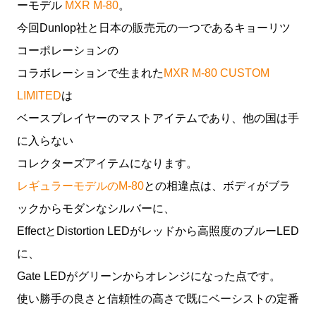
ーモデル
MXR M-80
。
今回Dunlop社と日本の販売元の一つであるキョーリツ
コーポレーションの
コラボレーションで生まれた
MXR M-80 CUSTOM
LIMITED
は
ベースプレイヤーのマストアイテムであり、他の国は手
に入らない
コレクターズアイテムになります。
レギュラーモデルのM-80
との相違点は、ボディがブラ
ックからモダンなシルバーに、
EffectとDistortion LEDがレッドから高照度のブルーLED
に、
Gate LEDがグリーンからオレンジになった点です。
使い勝手の良さと信頼性の高さで既にベーシストの定番