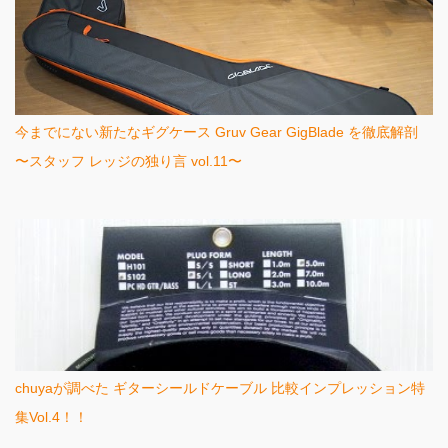
今までにない新たなギグケース Gruv Gear GigBlade を徹底解剖
〜スタッフ レッジの独り言 vol.11〜
chuyaが調べた ギターシールドケーブル 比較インプレッション特
集Vol.4！！