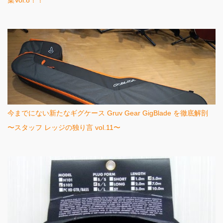
集Vol.8！！
今までにない新たなギグケース Gruv Gear GigBlade を徹底解剖
〜スタッフ レッジの独り言 vol.11〜