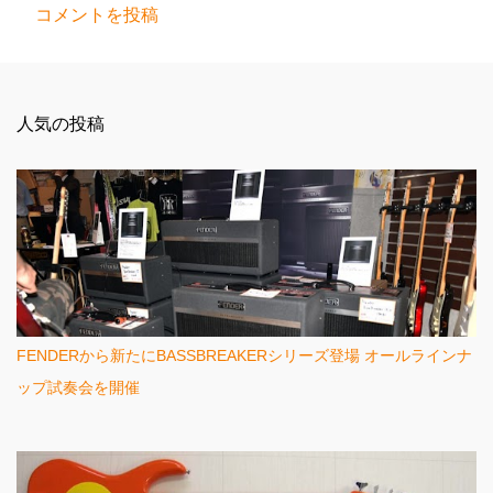
コメントを投稿
コ
メ
ン
人気の投稿
ト
FENDERから新たにBASSBREAKERシリーズ登場 オールラインナ
ップ試奏会を開催