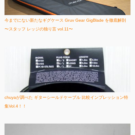
今までにない新たなギグケース Gruv Gear GigBlade を徹底解剖
〜スタッフ レッジの独り言 vol.11〜
chuyaが調べた ギターシールドケーブル 比較インプレッション特
集Vol.4！！