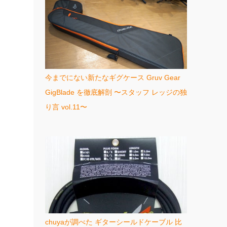
今までにない新たなギグケース Gruv Gear
GigBlade を徹底解剖 〜スタッフ レッジの独
り言 vol.11〜
chuyaが調べた ギターシールドケーブル 比