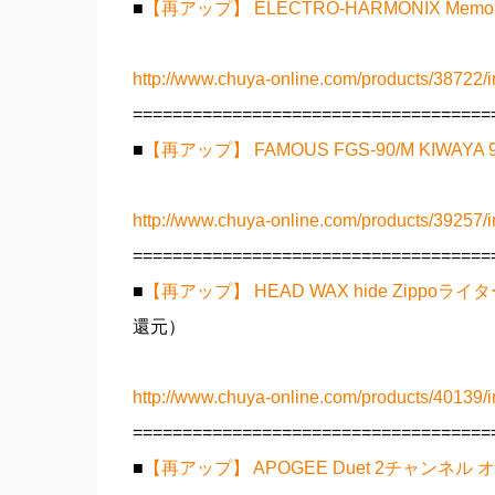
■
【再アップ】 ELECTRO-HARMONIX Mem
http://www.chuya-online.com/products/38722/i
====================================
■
【再アップ】 FAMOUS FGS-90/M KIWAYA 90t
http://www.chuya-online.com/products/39257/i
====================================
■
【再アップ】 HEAD WAX hide Zippoライター N
還元）
http://www.chuya-online.com/products/40139/i
====================================
■
【再アップ】 APOGEE Duet 2チャンネ