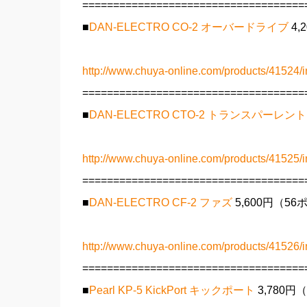
====================================
■
DAN-ELECTRO CO-2 オーバードライブ
4,
http://www.chuya-online.com/products/41524/i
====================================
■
DAN-ELECTRO CTO-2 トランスパーレ
http://www.chuya-online.com/products/41525/i
====================================
■
DAN-ELECTRO CF-2 ファズ
5,600円（5
http://www.chuya-online.com/products/41526/i
====================================
■
Pearl KP-5 KickPort キックポート
3,780