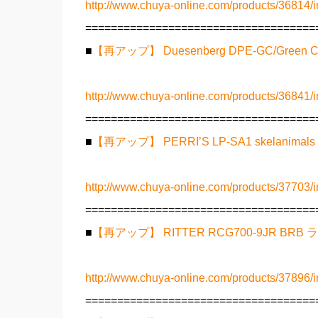
http://www.chuya-online.com/products/36814/i
====================================
■
【再アップ】 Duesenberg DPE-GC/Gree
http://www.chuya-online.com/products/36841/i
====================================
■
【再アップ】 PERRI’S LP-SA1 skelanim
http://www.chuya-online.com/products/37703/i
====================================
■
【再アップ】 RITTER RCG700-9JR B
http://www.chuya-online.com/products/37896/i
====================================