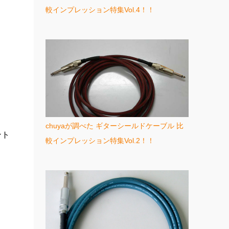
較インプレッション特集Vol.4！！
）
chuyaが調べた ギターシールドケーブル 比
ント
較インプレッション特集Vol.2！！