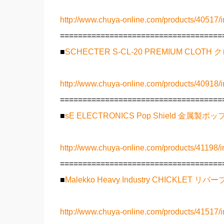
http://www.chuya-online.com/products/40517/i
====================================
■
SCHECTER S-CL-20 PREMIUM CLOTH 
http://www.chuya-online.com/products/40918/i
====================================
■
sE ELECTRONICS Pop Shield 金属製ポ
http://www.chuya-online.com/products/41198/i
====================================
■
Malekko Heavy Industry CHICKLET
http://www.chuya-online.com/products/41517/i