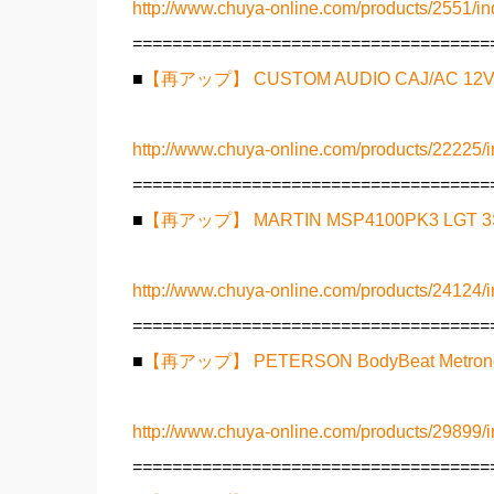
http://www.chuya-online.com/products/2551/in
====================================
■
【再アップ】 CUSTOM AUDIO CAJ/AC 1
http://www.chuya-online.com/products/22225/i
====================================
■
【再アップ】 MARTIN MSP4100PK3 LG
http://www.chuya-online.com/products/24124/i
====================================
■
【再アップ】 PETERSON BodyBeat Me
http://www.chuya-online.com/products/29899/i
====================================