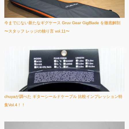
今までにない新たなギグケース Gruv Gear GigBlade を徹底解剖
〜スタッフ レッジの独り言 vol.11〜
chuyaが調べた ギターシールドケーブル 比較インプレッション特
集Vol.4！！