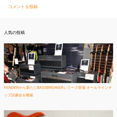
コメントを投稿
コ
メ
ン
人気の投稿
ト
FENDERから新たにBASSBREAKERシリーズ登場 オールラインナ
ップ試奏会を開催