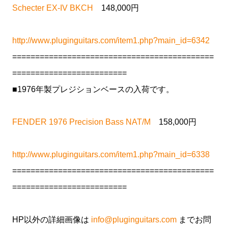
Schecter EX-IV BKCH
148,000円
http://www.pluginguitars.com/item1.php?main_id=6342
============================================
=========================
■1976年製プレジションベースの入荷です。
FENDER 1976 Precision Bass NAT/M
158,000円
http://www.pluginguitars.com/item1.php?main_id=6338
============================================
=========================
HP以外の詳細画像は
info@pluginguitars.com
までお問