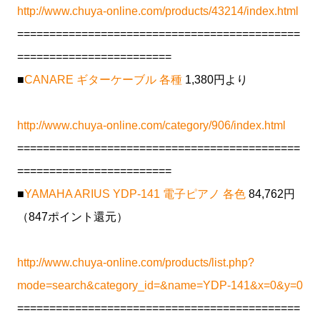
http://www.chuya-online.com/products/43214/index.html
============================================
========================
■
CANARE ギターケーブル 各種
1,380円より
http://www.chuya-online.com/category/906/index.html
============================================
========================
■
YAMAHA ARIUS YDP-141 電子ピアノ 各色
84,762円
（847ポイント還元）
http://www.chuya-online.com/products/list.php?
mode=search&category_id=&name=YDP-141&x=0&y=0
============================================