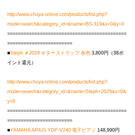
http://www.chuya-online.com/products/list.php?
mode=search&category_id=&name=BS-319&x=0&y=0
============================================
========================
■
Steph ＃2029 ギターストラップ 各色
3,800円（38ポ
イント還元）
http://www.chuya-online.com/products/list.php?
mode=search&category_id=&name=Steph+2029&x=0&
y=0
============================================
========================
■
YAMAHA ARIUS YDP-V240 電子ピアノ
148,990円