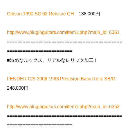
Gibson 1990 SG 62 Reissue CH
138,000円
http://www.pluginguitars.com/item1.php?main_id=6361
============================================
=========================
■渋めなルックス、リアルなレリック加工！
FENDER C/S 2006 1963 Precision Bass Relic SB/R
248,000円
http://www.pluginguitars.com/item1.php?main_id=6352
============================================
=========================