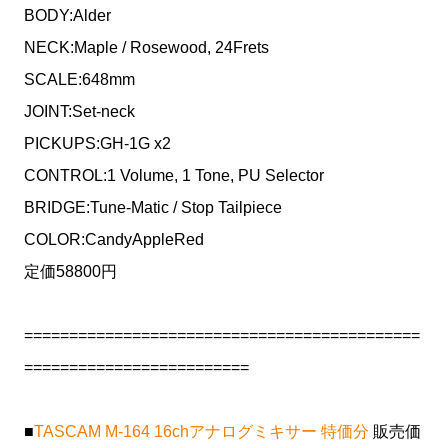
BODY:Alder
NECK:Maple / Rosewood, 24Frets
SCALE:648mm
JOINT:Set-neck
PICKUPS:GH-1G x2
CONTROL:1 Volume, 1 Tone, PU Selector
BRIDGE:Tune-Matic / Stop Tailpiece
COLOR:CandyAppleRed
定価58800円
============================================
=========================
■
TASCAM M-164 16chアナログミキサー 特価分
販売価