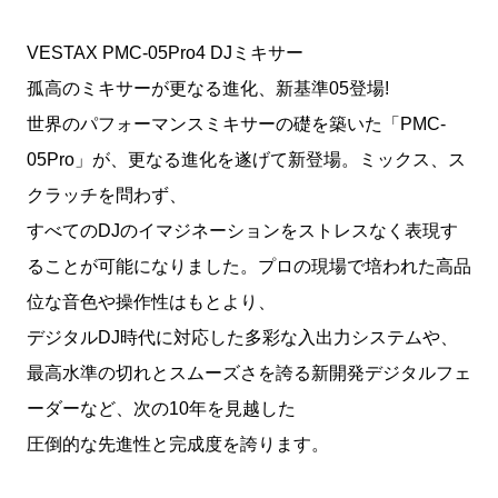
VESTAX PMC-05Pro4 DJミキサー
孤高のミキサーが更なる進化、新基準05登場!
世界のパフォーマンスミキサーの礎を築いた「PMC-
05Pro」が、更なる進化を遂げて新登場。ミックス、ス
クラッチを問わず、
すべてのDJのイマジネーションをストレスなく表現す
ることが可能になりました。プロの現場で培われた高品
位な音色や操作性はもとより、
デジタルDJ時代に対応した多彩な入出力システムや、
最高水準の切れとスムーズさを誇る新開発デジタルフェ
ーダーなど、次の10年を見越した
圧倒的な先進性と完成度を誇ります。