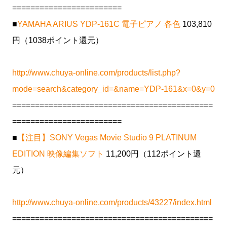
========================
■
YAMAHA ARIUS YDP-161C 電子ピアノ 各色
103,810
円（1038ポイント還元）
http://www.chuya-online.com/products/list.php?
mode=search&category_id=&name=YDP-161&x=0&y=0
============================================
========================
■
【注目】SONY Vegas Movie Studio 9 PLATINUM
EDITION 映像編集ソフト
11,200円（112ポイント還
元）
http://www.chuya-online.com/products/43227/index.html
============================================