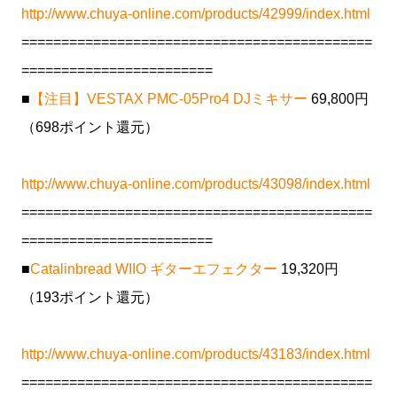
http://www.chuya-online.com/products/42999/index.html
============================================
========================
■
【注目】VESTAX PMC-05Pro4 DJミキサー
69,800円
（698ポイント還元）
http://www.chuya-online.com/products/43098/index.html
============================================
========================
■
Catalinbread WIIO ギターエフェクター
19,320円
（193ポイント還元）
http://www.chuya-online.com/products/43183/index.html
============================================