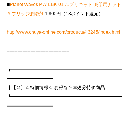
■
Planet Waves PW-LBK-01 ルブリキット 楽器用ナット
＆ブリッジ潤滑剤
1,800円（18ポイント還元）
http://www.chuya-online.com/products/43245/index.html
============================================
========================
┏━━━━━━━━━━━━━━━━━━━━━━━━
━━━━━━━━━━
┃【２】☆特価情報☆ お得な在庫処分特価商品！
┗━━━━━━━━━━━━━━━━━━━━━━━━
━━━━━━━━━━
============================================