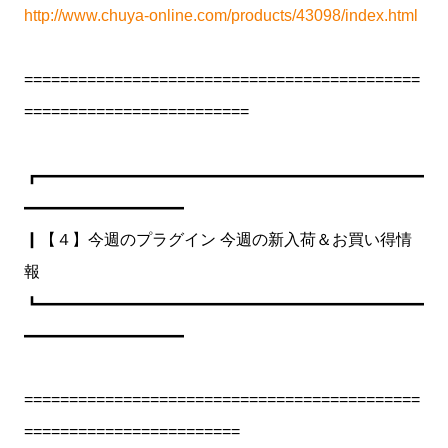
http://www.chuya-online.com/products/43098/index.html
============================================
=========================
┏━━━━━━━━━━━━━━━━━━━━━━━━
━━━━━━━━━━
┃【４】今週のプラグイン 今週の新入荷＆お買い得情
報
┗━━━━━━━━━━━━━━━━━━━━━━━━
━━━━━━━━━━
============================================
========================