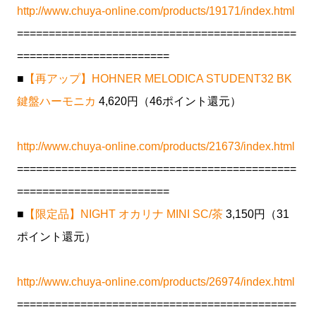
http://www.chuya-online.com/products/19171/index.html
============================================
========================
■
【再アップ】HOHNER MELODICA STUDENT32 BK
鍵盤ハーモニカ
4,620円（46ポイント還元）
http://www.chuya-online.com/products/21673/index.html
============================================
========================
■
【限定品】NIGHT オカリナ MINI SC/茶
3,150円（31
ポイント還元）
http://www.chuya-online.com/products/26974/index.html
============================================