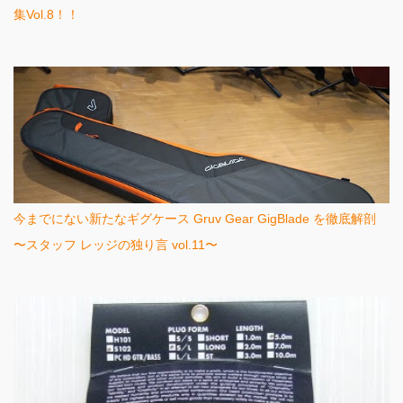
集Vol.8！！
今までにない新たなギグケース Gruv Gear GigBlade を徹底解剖
〜スタッフ レッジの独り言 vol.11〜