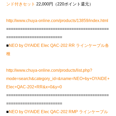
ンド付きセット
22,000円（220ポイント還元）
http://www.chuya-online.com/products/13859/index.html
============================================
========================
■
NEO by OYAIDE Elec QAC-202 RR ラインケーブル各
種
http://www.chuya-online.com/products/list.php?
mode=search&category_id=&name=NEO+by+OYAIDE+
Elec+QAC-202+RR&x=0&y=0
============================================
========================
■
NEO by OYAIDE Elec QAC-202 RMP ラインケーブル