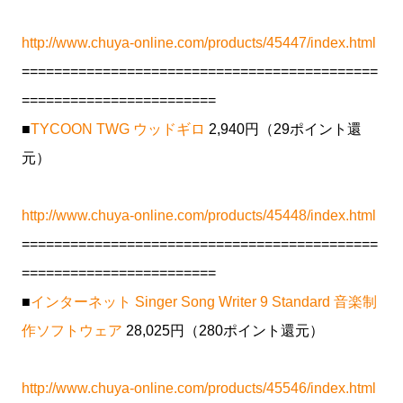
http://www.chuya-online.com/products/45447/index.html
============================================
========================
■
TYCOON TWG ウッドギロ
2,940円（29ポイント還
元）
http://www.chuya-online.com/products/45448/index.html
============================================
========================
■
インターネット Singer Song Writer 9 Standard 音楽制
作ソフトウェア
28,025円（280ポイント還元）
http://www.chuya-online.com/products/45546/index.html