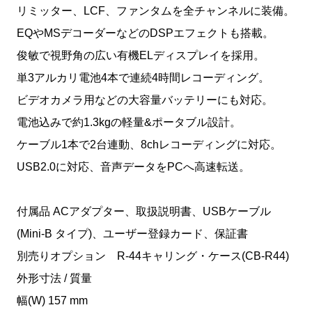
リミッター、LCF、ファンタムを全チャンネルに装備。
EQやMSデコーダーなどのDSPエフェクトも搭載。
俊敏で視野角の広い有機ELディスプレイを採用。
単3アルカリ電池4本で連続4時間レコーディング。
ビデオカメラ用などの大容量バッテリーにも対応。
電池込みで約1.3kgの軽量&ポータブル設計。
ケーブル1本で2台連動、8chレコーディングに対応。
USB2.0に対応、音声データをPCへ高速転送。
付属品 ACアダプター、取扱説明書、USBケーブル
(Mini-B タイプ)、ユーザー登録カード、保証書
別売りオプション R-44キャリング・ケース(CB-R44)
外形寸法 / 質量
幅(W) 157 mm