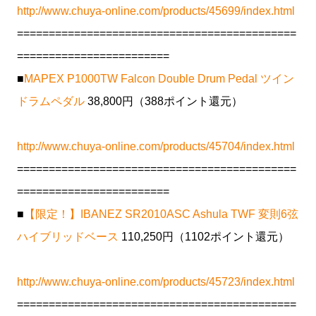
http://www.chuya-online.com/products/45699/index.html
============================================
========================
■
MAPEX P1000TW Falcon Double Drum Pedal ツイン
ドラムペダル
38,800円（388ポイント還元）
http://www.chuya-online.com/products/45704/index.html
============================================
========================
■
【限定！】IBANEZ SR2010ASC Ashula TWF 変則6弦
ハイブリッドベース
110,250円（1102ポイント還元）
http://www.chuya-online.com/products/45723/index.html
============================================