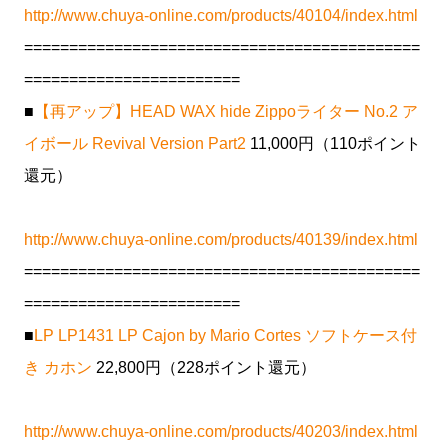
http://www.chuya-online.com/products/40104/index.html
============================================
========================
■
【再アップ】HEAD WAX hide Zippoライター No.2 ア
イボール Revival Version Part2
11,000円（110ポイント
還元）
http://www.chuya-online.com/products/40139/index.html
============================================
========================
■
LP LP1431 LP Cajon by Mario Cortes ソフトケース付
き カホン
22,800円（228ポイント還元）
http://www.chuya-online.com/products/40203/index.html