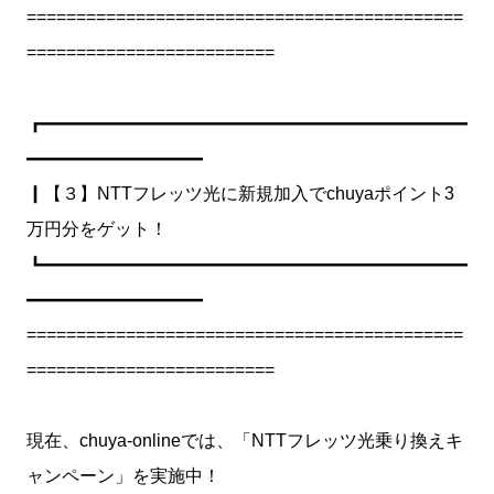
============================================
=========================
┏━━━━━━━━━━━━━━━━━━━━━━━━
━━━━━━━━━━
┃【３】NTTフレッツ光に新規加入でchuyaポイント3
万円分をゲット！
┗━━━━━━━━━━━━━━━━━━━━━━━━
━━━━━━━━━━
============================================
=========================
現在、chuya-onlineでは、「NTTフレッツ光乗り換えキ
ャンペーン」を実施中！