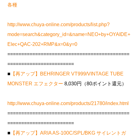
各種
http://www.chuya-online.com/products/list.php?
mode=search&category_id=&name=NEO+by+OYAIDE+
Elec+QAC-202+RMP&x=0&y=0
============================================
========================
■
【再アップ】BEHRINGER VT999/VINTAGE TUBE
MONSTER エフェクター
8,030円（80ポイント還元）
http://www.chuya-online.com/products/21780/index.html
============================================
========================
■
【再アップ】ARIA AS-100C/SPL/BKG サイレントガ