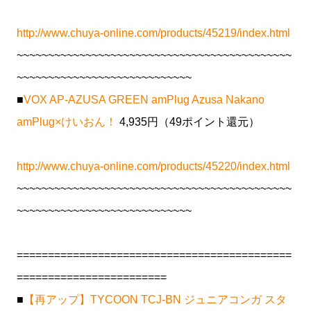
http://www.chuya-online.com/products/45219/index.html
~~~~~~~~~~~~~~~~~~~~~~~~~~~~~~~~~~~~~~~~~~~~
~~~~~~~~~~~~~~~~~~~~~~~~~~~~
■
VOX AP-AZUSA GREEN amPlug Azusa Nakano
amPlug×けいおん！
4,935円（49ポイント還元）
http://www.chuya-online.com/products/45220/index.html
~~~~~~~~~~~~~~~~~~~~~~~~~~~~~~~~~~~~~~~~~~~~
~~~~~~~~~~~~~~~~~~~~~~~~~~~~
============================================
========================
■
【再アップ】TYCOON TCJ-BN ジュニアコンガ スタ