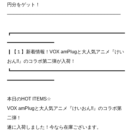
円分をゲット！
───────────────────────────────────
┏━━━━━━━━━━━━━━━━━━━━━━━━
━━━━━━━━━━
┃【１】新着情報！VOX amPlugと大人気アニメ『けい
おん!!』のコラボ第二弾が入荷！
┗━━━━━━━━━━━━━━━━━━━━━━━━
━━━━━━━━━━
本日のHOT ITEMS☆
VOX amPlugと大人気アニメ『けいおん!!』のコラボ第
二弾！
遂に入荷しました！今なら在庫ございます。