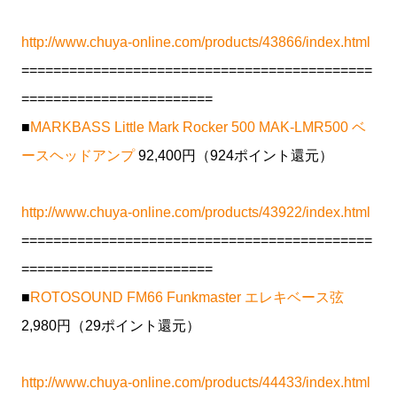
http://www.chuya-online.com/products/43866/index.html
============================================
========================
■
MARKBASS Little Mark Rocker 500 MAK-LMR500 ベ
ースヘッドアンプ
92,400円（924ポイント還元）
http://www.chuya-online.com/products/43922/index.html
============================================
========================
■
ROTOSOUND FM66 Funkmaster エレキベース弦
2,980円（29ポイント還元）
http://www.chuya-online.com/products/44433/index.html