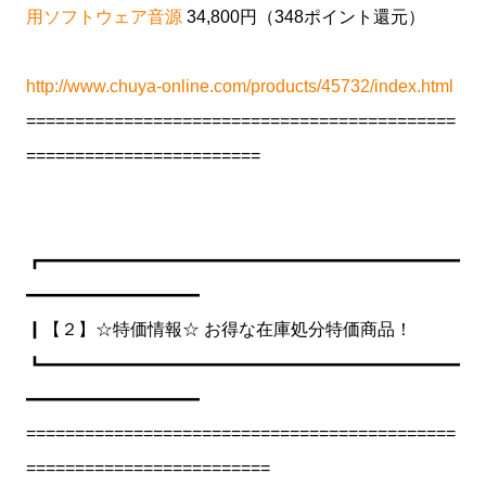
用ソフトウェア音源
34,800円（348ポイント還元）
http://www.chuya-online.com/products/45732/index.html
============================================
========================
┏━━━━━━━━━━━━━━━━━━━━━━━━
━━━━━━━━━━
┃【２】☆特価情報☆ お得な在庫処分特価商品！
┗━━━━━━━━━━━━━━━━━━━━━━━━
━━━━━━━━━━
============================================
=========================