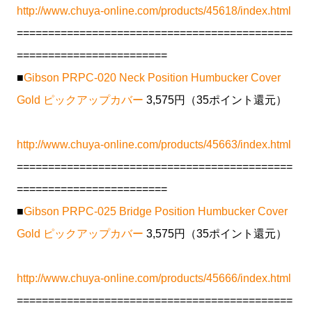
http://www.chuya-online.com/products/45618/index.html
============================================
========================
■
Gibson PRPC-020 Neck Position Humbucker Cover
Gold ピックアップカバー
3,575円（35ポイント還元）
http://www.chuya-online.com/products/45663/index.html
============================================
========================
■
Gibson PRPC-025 Bridge Position Humbucker Cover
Gold ピックアップカバー
3,575円（35ポイント還元）
http://www.chuya-online.com/products/45666/index.html
============================================