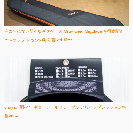
今までにない新たなギグケース Gruv Gear GigBlade を徹底解剖
〜スタッフ レッジの独り言 vol.11〜
chuyaが調べた ギターシールドケーブル 比較インプレッション特
集Vol.4！！