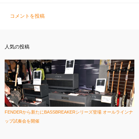
コメントを投稿
コ
メ
ン
人気の投稿
ト
FENDERから新たにBASSBREAKERシリーズ登場 オールラインナ
ップ試奏会を開催