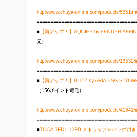
http://www.chuya-online.com/products/5351/in
====================================
■
【再アップ！】SQUIER by FENDER AFFIN
元）
http://www.chuya-online.com/products/13532/i
====================================
■
【再アップ！】BLITZ by ARIA BSG-
（156ポイント還元）
http://www.chuya-online.com/products/41641/i
====================================
■
TOCA SFDL-12RB ストラップ＆バッグ付