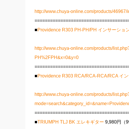
http://www.chuya-online.com/products/46967/i
====================================
■
Providence R303 PH-PH/PH インサー
http://www.chuya-online.com/products/list
PH%2FPH&x=0&y=0
====================================
■
Providence R303 RCA/RCA-RCA/R
http://www.chuya-online.com/products/list.php
mode=search&category_id=&name=Provi
====================================
■
TRIUMPH TLJ BK エレキギター
9,980円