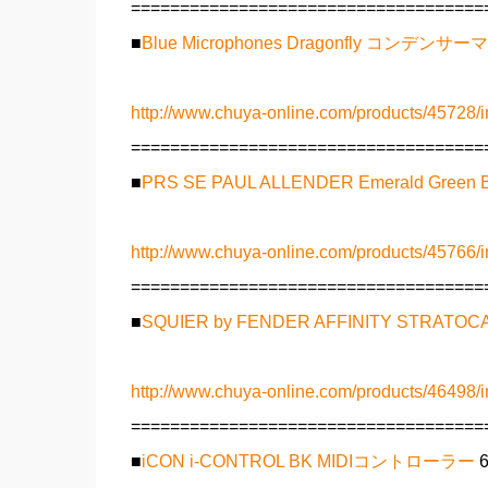
====================================
■
Blue Microphones Dragonfly コンデンサ
http://www.chuya-online.com/products/45728/i
====================================
■
PRS SE PAUL ALLENDER Emerald Gree
http://www.chuya-online.com/products/45766/i
====================================
■
SQUIER by FENDER AFFINITY STRAT
http://www.chuya-online.com/products/46498/i
====================================
■
iCON i-CONTROL BK MIDIコントローラー