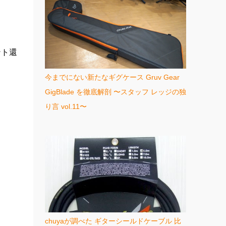
ント還
今までにない新たなギグケース Gruv Gear
GigBlade を徹底解剖 〜スタッフ レッジの独
り言 vol.11〜
chuyaが調べた ギターシールドケーブル 比