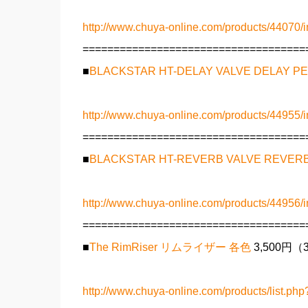
http://www.chuya-online.com/products/44070/i
====================================
■
BLACKSTAR HT-DELAY VALVE DELAY
http://www.chuya-online.com/products/44955/i
====================================
■
BLACKSTAR HT-REVERB VALVE REV
http://www.chuya-online.com/products/44956/i
====================================
■
The RimRiser リムライザー 各色
3,500円
http://www.chuya-online.com/products/list