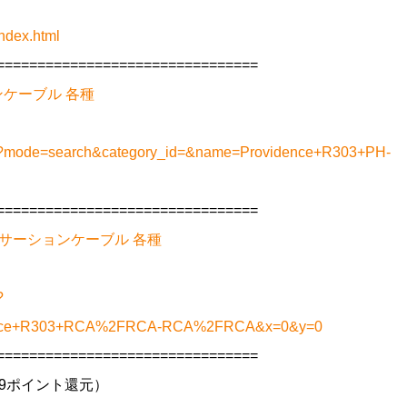
ndex.html
================================
ションケーブル 各種
.php?mode=search&category_id=&name=Providence+R303+PH-
================================
CA インサーションケーブル 各種
?
dence+R303+RCA%2FRCA-RCA%2FRCA&x=0&y=0
================================
（99ポイント還元）