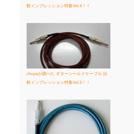
較インプレッション特集Vol.4！！
chuyaが調べた ギターシールドケーブル 比
較インプレッション特集Vol.2！！