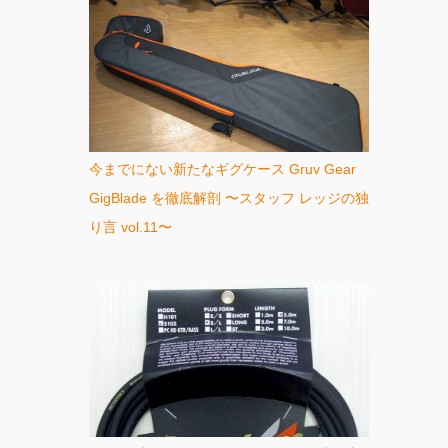
今までにない新たなギグケース Gruv Gear
GigBlade を徹底解剖 〜スタッフ レッジの独
り言 vol.11〜