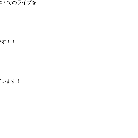
クエアでのライブを
です！！
しています！