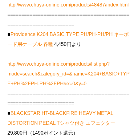
http://www.chuya-online.com/products/48487/index.html
============================================
========================
■
Providence K204 BASIC TYPE PH/PH-PH/PH キーボ
ード用ケーブル 各種
4,450円より
http://www.chuya-online.com/products/list.php?
mode=search&category_id=&name=K204+BASIC+TYP
E+PH%2FPH-PH%2FPH&x=0&y=0
============================================
========================
■
BLACKSTAR HT-BLACKFIRE HEAVY METAL
DISTORTION PEDAL Tシャツ付き エフェクター
29,800円（1490ポイント還元）