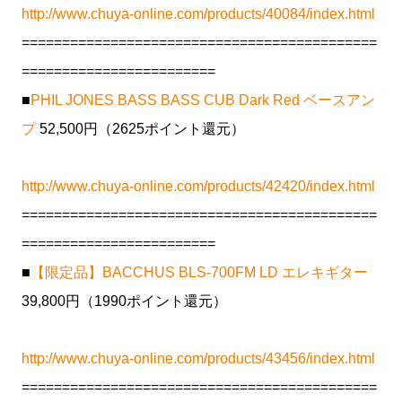
http://www.chuya-online.com/products/40084/index.html
============================================
========================
■
PHIL JONES BASS BASS CUB Dark Red ベースアン
プ
52,500円（2625ポイント還元）
http://www.chuya-online.com/products/42420/index.html
============================================
========================
■
【限定品】BACCHUS BLS-700FM LD エレキギター
39,800円（1990ポイント還元）
http://www.chuya-online.com/products/43456/index.html
============================================