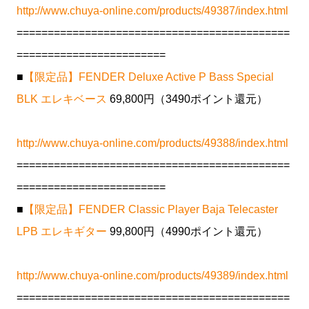
http://www.chuya-online.com/products/49387/index.html
============================================
========================
■
【限定品】FENDER Deluxe Active P Bass Special
BLK エレキベース
69,800円（3490ポイント還元）
http://www.chuya-online.com/products/49388/index.html
============================================
========================
■
【限定品】FENDER Classic Player Baja Telecaster
LPB エレキギター
99,800円（4990ポイント還元）
http://www.chuya-online.com/products/49389/index.html
============================================