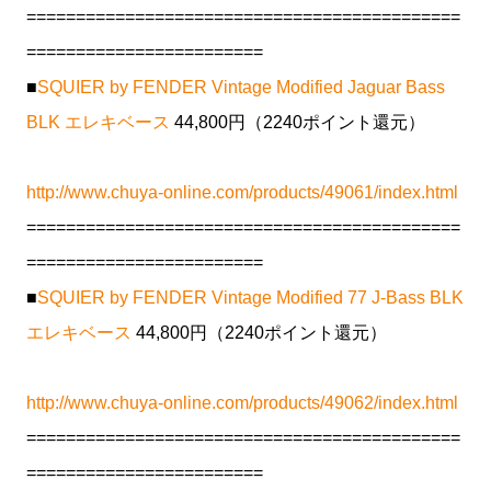
============================================
========================
■
SQUIER by FENDER Vintage Modified Jaguar Bass
BLK エレキベース
44,800円（2240ポイント還元）
http://www.chuya-online.com/products/49061/index.html
============================================
========================
■
SQUIER by FENDER Vintage Modified 77 J-Bass BLK
エレキベース
44,800円（2240ポイント還元）
http://www.chuya-online.com/products/49062/index.html
============================================
========================