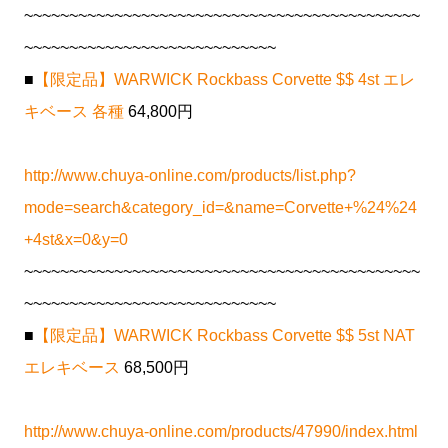
~~~~~~~~~~~~~~~~~~~~~~~~~~~~~~~~~~~~~~~~~~~~
~~~~~~~~~~~~~~~~~~~~~~~~~~~~
■
【限定品】WARWICK Rockbass Corvette $$ 4st エレ
キベース 各種
64,800円
http://www.chuya-online.com/products/list.php?
mode=search&category_id=&name=Corvette+%24%24
+4st&x=0&y=0
~~~~~~~~~~~~~~~~~~~~~~~~~~~~~~~~~~~~~~~~~~~~
~~~~~~~~~~~~~~~~~~~~~~~~~~~~
■
【限定品】WARWICK Rockbass Corvette $$ 5st NAT
エレキベース
68,500円
http://www.chuya-online.com/products/47990/index.html