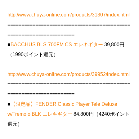
http://www.chuya-online.com/products/31307/index.html
============================================
========================
■
BACCHUS BLS-700FM CS エレキギター
39,800円
（1990ポイント還元）
http://www.chuya-online.com/products/39952/index.html
============================================
========================
■
【限定品】FENDER Classic Player Tele Deluxe
w/Tremolo BLK エレキギター
84,800円（4240ポイント
還元）