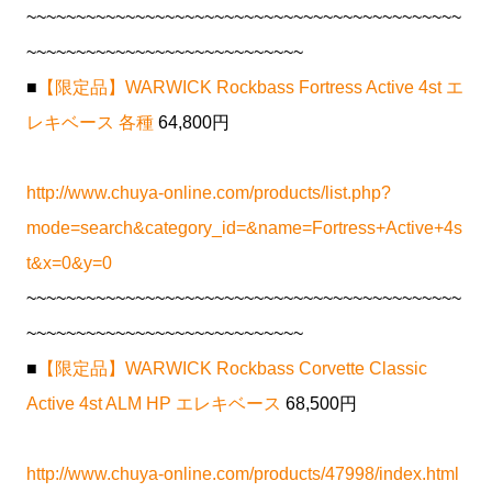
~~~~~~~~~~~~~~~~~~~~~~~~~~~~~~~~~~~~~~~~~~~~
~~~~~~~~~~~~~~~~~~~~~~~~~~~~
■
【限定品】WARWICK Rockbass Fortress Active 4st エ
レキベース 各種
64,800円
http://www.chuya-online.com/products/list.php?
mode=search&category_id=&name=Fortress+Active+4s
t&x=0&y=0
~~~~~~~~~~~~~~~~~~~~~~~~~~~~~~~~~~~~~~~~~~~~
~~~~~~~~~~~~~~~~~~~~~~~~~~~~
■
【限定品】WARWICK Rockbass Corvette Classic
Active 4st ALM HP エレキベース
68,500円
http://www.chuya-online.com/products/47998/index.html