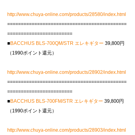
http://www.chuya-online.com/products/28580/index.html
============================================
========================
■
BACCHUS BLS-700QM/STR エレキギター
39,800円
（1990ポイント還元）
http://www.chuya-online.com/products/28902/index.html
============================================
========================
■
BACCHUS BLS-700FM/STR エレキギター
39,800円
（1990ポイント還元）
http://www.chuya-online.com/products/28903/index.html