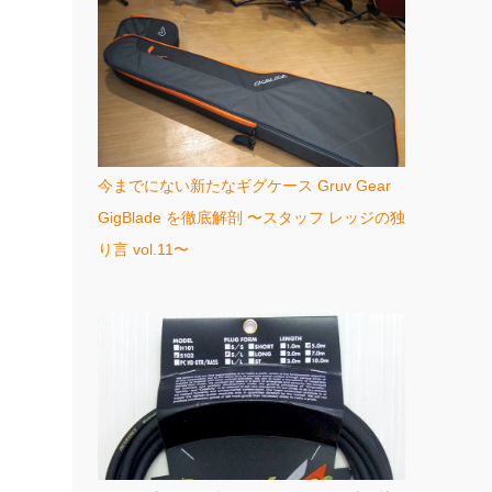
今までにない新たなギグケース Gruv Gear
GigBlade を徹底解剖 〜スタッフ レッジの独
り言 vol.11〜