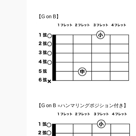
【G on B】
【G on B ※ハンマリングポジション付き】