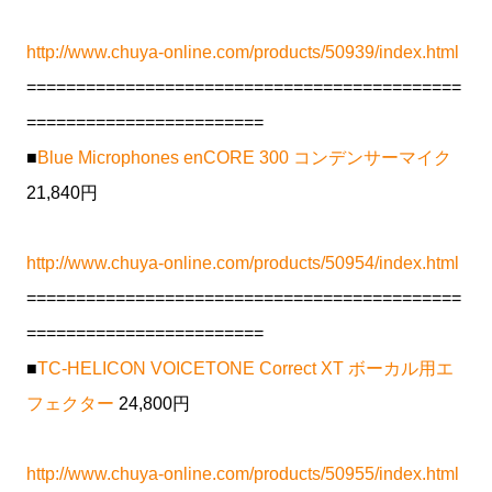
http://www.chuya-online.com/products/50939/index.html
============================================
========================
■
Blue Microphones enCORE 300 コンデンサーマイク
21,840円
http://www.chuya-online.com/products/50954/index.html
============================================
========================
■
TC-HELICON VOICETONE Correct XT ボーカル用エ
フェクター
24,800円
http://www.chuya-online.com/products/50955/index.html