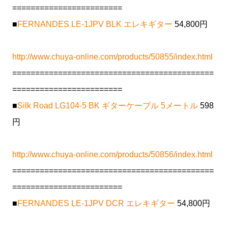
========================
■
FERNANDES LE-1JPV BLK エレキギター
54,800円
http://www.chuya-online.com/products/50855/index.html
============================================
========================
■
Silk Road LG104-5 BK ギターケーブル 5メートル
598
円
http://www.chuya-online.com/products/50856/index.html
============================================
========================
■
FERNANDES LE-1JPV DCR エレキギター
54,800円