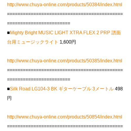
http://www.chuya-online.com/products/50384/index.html
============================================
========================
■
Mighty Bright MUSIC LIGHT XTRA FLEX 2 PRP 譜面
台用ミュージックライト
1,600円
http://www.chuya-online.com/products/50385/index.html
============================================
========================
■
Silk Road LG104-3 BK ギターケーブル 3メートル
498
円
http://www.chuya-online.com/products/50854/index.html
============================================