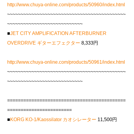
http://www.chuya-online.com/products/50960/index.html
~~~~~~~~~~~~~~~~~~~~~~~~~~~~~~~~~~~~~~~~~~~~
~~~~~~~~~~~~~~~~~~~~~~~~~~~~
■
JET CITY AMPLIFICATION AFTERBURNER
OVERDRIVE ギターエフェクター
8,333円
http://www.chuya-online.com/products/50961/index.html
~~~~~~~~~~~~~~~~~~~~~~~~~~~~~~~~~~~~~~~~~~~~
~~~~~~~~~~~~~~~~~~~~~~~~~~~~
============================================
========================
■
KORG KO-1/Kaossilator カオシレーター
11,500円