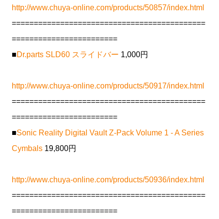
http://www.chuya-online.com/products/50857/index.html
============================================
========================
■
Dr.parts SLD60 スライドバー
1,000円
http://www.chuya-online.com/products/50917/index.html
============================================
========================
■
Sonic Reality Digital Vault Z-Pack Volume 1 - A Series
Cymbals
19,800円
http://www.chuya-online.com/products/50936/index.html
============================================
========================