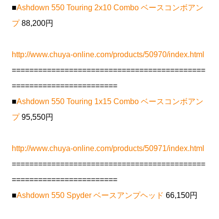
■
Ashdown 550 Touring 2x10 Combo ベースコンボアン
プ
88,200円
http://www.chuya-online.com/products/50970/index.html
============================================
========================
■
Ashdown 550 Touring 1x15 Combo ベースコンボアン
プ
95,550円
http://www.chuya-online.com/products/50971/index.html
============================================
========================
■
Ashdown 550 Spyder ベースアンプヘッド
66,150円