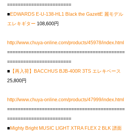
========================
■
EDWARDS E-U-138-HL1 Black the GazettE 麗モデル
エレキギター
108,600円
http://www.chuya-online.com/products/45978/index.html
============================================
========================
■
【再入荷】BACCHUS BJB-400R 3TS エレキベース
25,800円
http://www.chuya-online.com/products/47999/index.html
============================================
========================
■
Mighty Bright MUSIC LIGHT XTRA FLEX 2 BLK 譜面