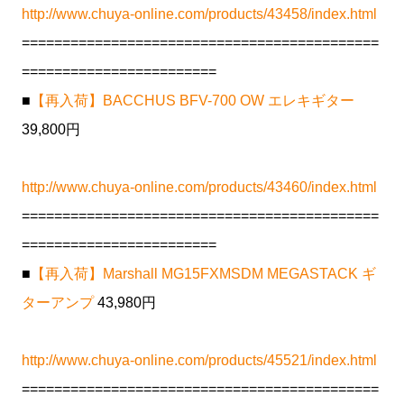
http://www.chuya-online.com/products/43458/index.html
============================================
========================
■
【再入荷】BACCHUS BFV-700 OW エレキギター
39,800円
http://www.chuya-online.com/products/43460/index.html
============================================
========================
■
【再入荷】Marshall MG15FXMSDM MEGASTACK ギ
ターアンプ
43,980円
http://www.chuya-online.com/products/45521/index.html
============================================