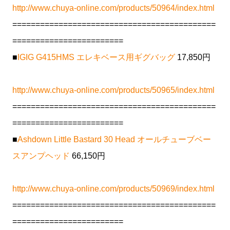
http://www.chuya-online.com/products/50964/index.html
============================================
========================
■
IGIG G415HMS エレキベース用ギグバッグ
17,850円
http://www.chuya-online.com/products/50965/index.html
============================================
========================
■
Ashdown Little Bastard 30 Head オールチューブベー
スアンプヘッド
66,150円
http://www.chuya-online.com/products/50969/index.html
============================================
========================