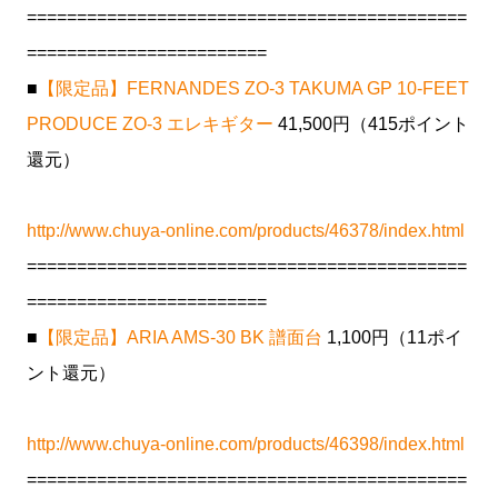
============================================
========================
■
【限定品】FERNANDES ZO-3 TAKUMA GP 10-FEET
PRODUCE ZO-3 エレキギター
41,500円（415ポイント
還元）
http://www.chuya-online.com/products/46378/index.html
============================================
========================
■
【限定品】ARIA AMS-30 BK 譜面台
1,100円（11ポイ
ント還元）
http://www.chuya-online.com/products/46398/index.html
============================================