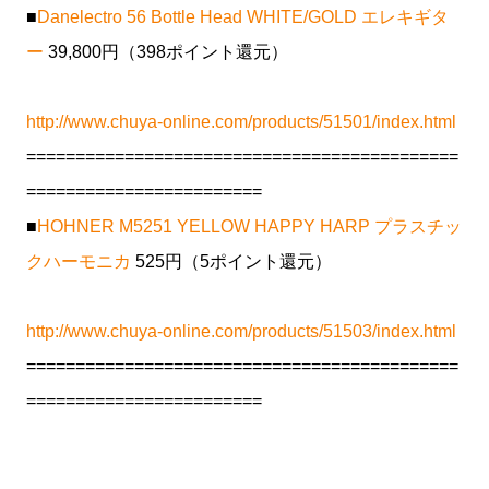
■
Danelectro 56 Bottle Head WHITE/GOLD エレキギタ
ー
39,800円（398ポイント還元）
http://www.chuya-online.com/products/51501/index.html
============================================
========================
■
HOHNER M5251 YELLOW HAPPY HARP プラスチッ
クハーモニカ
525円（5ポイント還元）
http://www.chuya-online.com/products/51503/index.html
============================================
========================