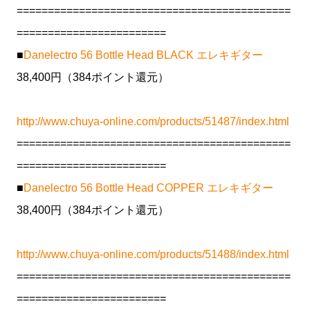
============================================
========================
■
Danelectro 56 Bottle Head BLACK エレキギター
38,400円（384ポイント還元）
http://www.chuya-online.com/products/51487/index.html
============================================
========================
■
Danelectro 56 Bottle Head COPPER エレキギター
38,400円（384ポイント還元）
http://www.chuya-online.com/products/51488/index.html
============================================
========================