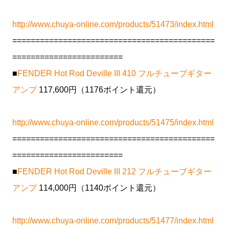
http://www.chuya-online.com/products/51473/index.html
============================================
========================
■
FENDER Hot Rod Deville III 410 フルチューブギター
アンプ
117,600円（1176ポイント還元）
http://www.chuya-online.com/products/51475/index.html
============================================
========================
■
FENDER Hot Rod Deville III 212 フルチューブギター
アンプ
114,000円（1140ポイント還元）
http://www.chuya-online.com/products/51477/index.html