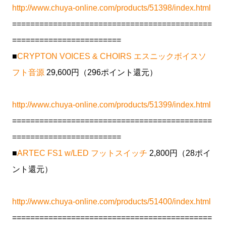
http://www.chuya-online.com/products/51398/index.html
============================================
========================
■
CRYPTON VOICES & CHOIRS エスニックボイスソ
フト音源
29,600円（296ポイント還元）
http://www.chuya-online.com/products/51399/index.html
============================================
========================
■
ARTEC FS1 w/LED フットスイッチ
2,800円（28ポイ
ント還元）
http://www.chuya-online.com/products/51400/index.html
============================================