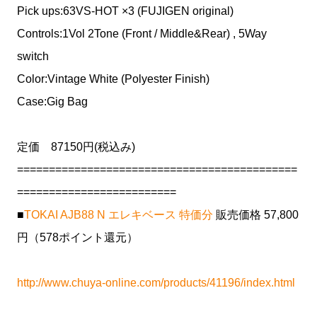
Pick ups:63VS-HOT ×3 (FUJIGEN original)
Controls:1Vol 2Tone (Front / Middle&Rear) , 5Way
switch
Color:Vintage White (Polyester Finish)
Case:Gig Bag
定価 87150円(税込み)
============================================
=========================
■
TOKAI AJB88 N エレキベース 特価分
販売価格 57,800
円（578ポイント還元）
http://www.chuya-online.com/products/41196/index.html