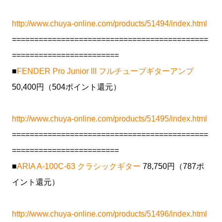
http://www.chuya-online.com/products/51494/index.html
============================================
========================
■
FENDER Pro Junior III フルチューブギターアンプ
50,400円（504ポイント還元）
http://www.chuya-online.com/products/51495/index.html
============================================
========================
■
ARIA A-100C-63 クラシックギター
78,750円（787ポ
イント還元）
http://www.chuya-online.com/products/51496/index.html