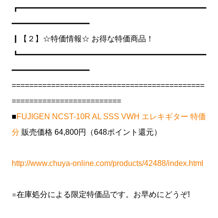
┏━━━━━━━━━━━━━━━━━━━━━━━━
━━━━━━━━━━
┃【２】☆特価情報☆ お得な特価商品！
┗━━━━━━━━━━━━━━━━━━━━━━━━
━━━━━━━━━━
============================================
=========================
■
FUJIGEN NCST-10R AL SSS VWH エレキギター 特価
分
販売価格 64,800円（648ポイント還元）
http://www.chuya-online.com/products/42488/index.html
※在庫処分による限定特価品です。お早めにどうぞ!