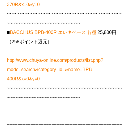
370R&x=0&y=0
~~~~~~~~~~~~~~~~~~~~~~~~~~~~~~~~~~~~~~~~~~~~
~~~~~~~~~~~~~~~~~~~~~~~~~~~~
■
BACCHUS BPB-400R エレキベース 各種
25,800円
（258ポイント還元）
http://www.chuya-online.com/products/list.php?
mode=search&category_id=&name=BPB-
400R&x=0&y=0
~~~~~~~~~~~~~~~~~~~~~~~~~~~~~~~~~~~~~~~~~~~~
~~~~~~~~~~~~~~~~~~~~~~~~~~~~
============================================