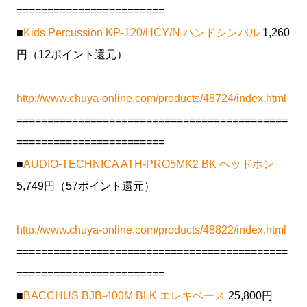
========================
■
Kids Percussion KP-120/HCY/N ハンドシンバル
1,260
円（12ポイント還元）
http://www.chuya-online.com/products/48724/index.html
============================================
========================
■
AUDIO-TECHNICA ATH-PRO5MK2 BK ヘッドホン
5,749円（57ポイント還元）
http://www.chuya-online.com/products/48822/index.html
============================================
========================
■
BACCHUS BJB-400M BLK エレキベース
25,800円