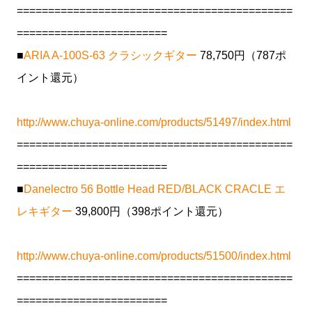
============================================
========================
■
ARIA A-100S-63 クラシックギター
78,750円（787ポ
イント還元）
http://www.chuya-online.com/products/51497/index.html
============================================
========================
■
Danelectro 56 Bottle Head RED/BLACK CRACLE エ
レキギター
39,800円（398ポイント還元）
http://www.chuya-online.com/products/51500/index.html
============================================
========================