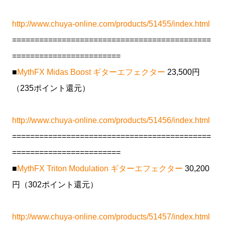
http://www.chuya-online.com/products/51455/index.html
============================================
========================
■
MythFX Midas Boost ギターエフェクター
23,500円
（235ポイント還元）
http://www.chuya-online.com/products/51456/index.html
============================================
========================
■
MythFX Triton Modulation ギターエフェクター
30,200
円（302ポイント還元）
http://www.chuya-online.com/products/51457/index.html