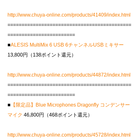
http://www.chuya-online.com/products/41409/index.html
============================================
========================
■
ALESIS MultiMix 6 USB 6チャンネルUSBミキサー
13,800円（138ポイント還元）
http://www.chuya-online.com/products/44872/index.html
============================================
========================
■
【限定品】Blue Microphones Dragonfly コンデンサー
マイク
46,800円（468ポイント還元）
http://www.chuya-online.com/products/45728/index.html