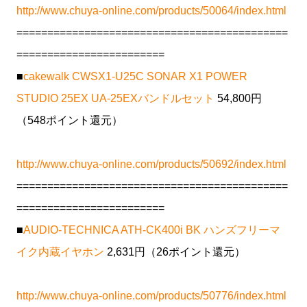
http://www.chuya-online.com/products/50064/index.html
============================================
========================
■
cakewalk CWSX1-U25C SONAR X1 POWER
STUDIO 25EX UA-25EXバンドルセット
54,800円
（548ポイント還元）
http://www.chuya-online.com/products/50692/index.html
============================================
========================
■
AUDIO-TECHNICA ATH-CK400i BK ハンズフリーマ
イク内蔵イヤホン
2,631円（26ポイント還元）
http://www.chuya-online.com/products/50776/index.html