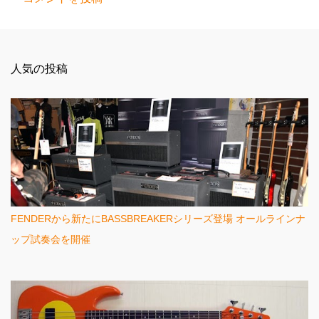
コ
メ
ン
人気の投稿
ト
FENDERから新たにBASSBREAKERシリーズ登場 オールラインナ
ップ試奏会を開催