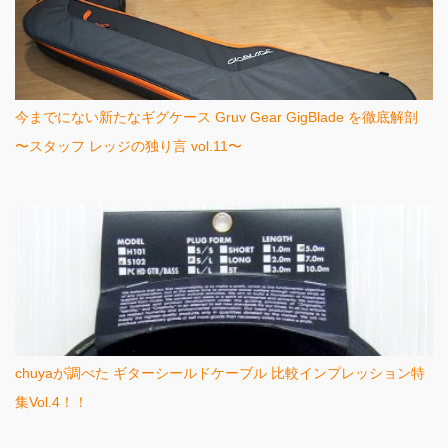
今までにない新たなギグケース Gruv Gear GigBlade を徹底解剖
〜スタッフ レッジの独り言 vol.11〜
chuyaが調べた ギターシールドケーブル 比較インプレッション特
集Vol.4！！