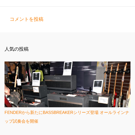
コメントを投稿
コ
メ
ン
人気の投稿
ト
FENDERから新たにBASSBREAKERシリーズ登場 オールラインナ
ップ試奏会を開催