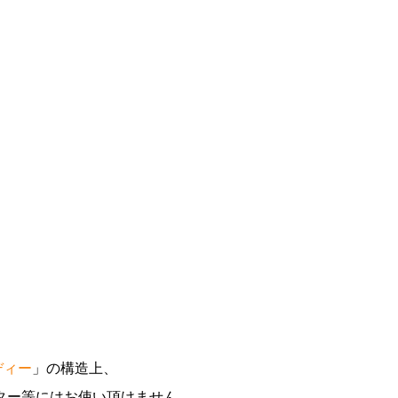
バディー
」の構造上、
ター等にはお使い頂けません。