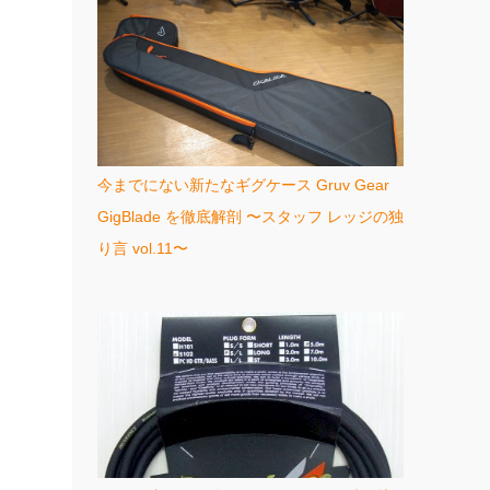
今までにない新たなギグケース Gruv Gear
GigBlade を徹底解剖 〜スタッフ レッジの独
り言 vol.11〜