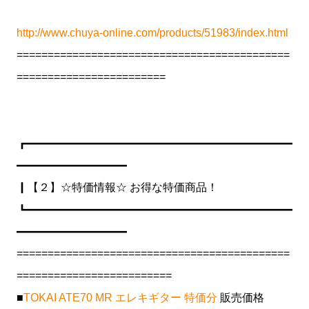
http://www.chuya-online.com/products/51983/index.html
============================================
========================
┏━━━━━━━━━━━━━━━━━━━━━━━━
━━━━━━━━━━
┃【２】☆特価情報☆ お得な特価商品！
┗━━━━━━━━━━━━━━━━━━━━━━━━
━━━━━━━━━━
============================================
=========================
■
TOKAI ATE70 MR エレキギター 特価分
販売価格