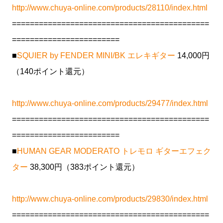
http://www.chuya-online.com/products/28110/index.html
============================================
========================
■
SQUIER by FENDER MINI/BK エレキギター
14,000円
（140ポイント還元）
http://www.chuya-online.com/products/29477/index.html
============================================
========================
■
HUMAN GEAR MODERATO トレモロ ギターエフェク
ター
38,300円（383ポイント還元）
http://www.chuya-online.com/products/29830/index.html
============================================