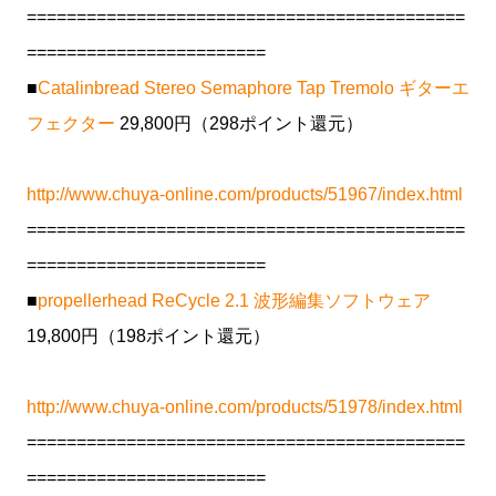
============================================
========================
■
Catalinbread Stereo Semaphore Tap Tremolo ギターエ
フェクター
29,800円（298ポイント還元）
http://www.chuya-online.com/products/51967/index.html
============================================
========================
■
propellerhead ReCycle 2.1 波形編集ソフトウェア
19,800円（198ポイント還元）
http://www.chuya-online.com/products/51978/index.html
============================================
========================