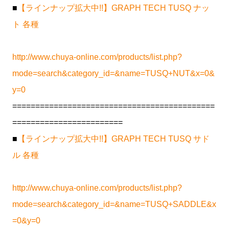
■
【ラインナップ拡大中!!】GRAPH TECH TUSQ ナッ
ト 各種
http://www.chuya-online.com/products/list.php?
mode=search&category_id=&name=TUSQ+NUT&x=0&
y=0
============================================
========================
■
【ラインナップ拡大中!!】GRAPH TECH TUSQ サド
ル 各種
http://www.chuya-online.com/products/list.php?
mode=search&category_id=&name=TUSQ+SADDLE&x
=0&y=0