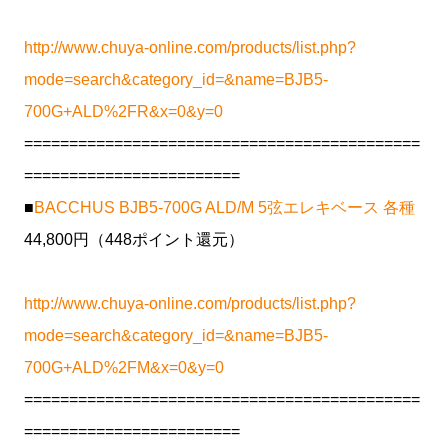
http://www.chuya-online.com/products/list.php?
mode=search&category_id=&name=BJB5-
700G+ALD%2FR&x=0&y=0
============================================
========================
■
BACCHUS BJB5-700G ALD/M 5弦エレキベース 各種
44,800円（448ポイント還元）
http://www.chuya-online.com/products/list.php?
mode=search&category_id=&name=BJB5-
700G+ALD%2FM&x=0&y=0
============================================
========================