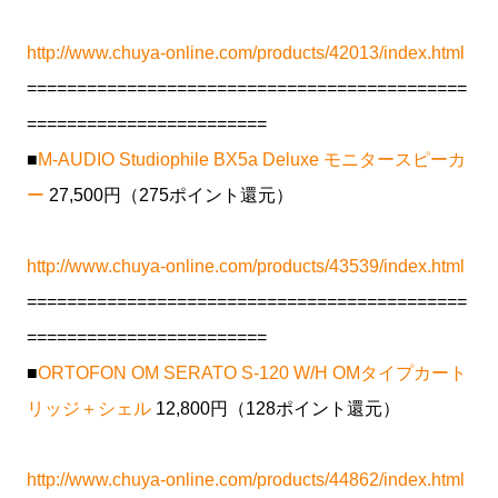
http://www.chuya-online.com/products/42013/index.html
============================================
========================
■
M-AUDIO Studiophile BX5a Deluxe モニタースピーカ
ー
27,500円（275ポイント還元）
http://www.chuya-online.com/products/43539/index.html
============================================
========================
■
ORTOFON OM SERATO S-120 W/H OMタイプカート
リッジ＋シェル
12,800円（128ポイント還元）
http://www.chuya-online.com/products/44862/index.html