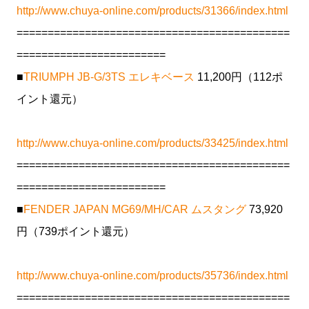
http://www.chuya-online.com/products/31366/index.html
============================================
========================
■
TRIUMPH JB-G/3TS エレキベース
11,200円（112ポ
イント還元）
http://www.chuya-online.com/products/33425/index.html
============================================
========================
■
FENDER JAPAN MG69/MH/CAR ムスタング
73,920
円（739ポイント還元）
http://www.chuya-online.com/products/35736/index.html
============================================