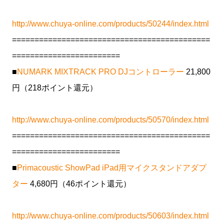
http://www.chuya-online.com/products/50244/index.html
============================================
========================
■
NUMARK MIXTRACK PRO DJコントローラー
21,800
円（218ポイント還元）
http://www.chuya-online.com/products/50570/index.html
============================================
========================
■
Primacoustic ShowPad iPad用マイクスタンドアダプ
ター
4,680円（46ポイント還元）
http://www.chuya-online.com/products/50603/index.html