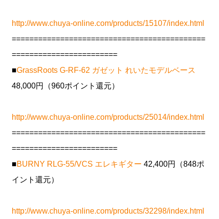
http://www.chuya-online.com/products/15107/index.html
============================================
========================
■
GrassRoots G-RF-62 ガゼット れいたモデルベース
48,000円（960ポイント還元）
http://www.chuya-online.com/products/25014/index.html
============================================
========================
■
BURNY RLG-55/VCS エレキギター
42,400円（848ポ
イント還元）
http://www.chuya-online.com/products/32298/index.html