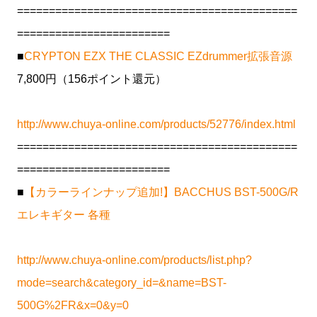
============================================
========================
■
CRYPTON EZX THE CLASSIC EZdrummer拡張音源
7,800円（156ポイント還元）
http://www.chuya-online.com/products/52776/index.html
============================================
========================
■
【カラーラインナップ追加!】BACCHUS BST-500G/R
エレキギター 各種
http://www.chuya-online.com/products/list.php?
mode=search&category_id=&name=BST-
500G%2FR&x=0&y=0