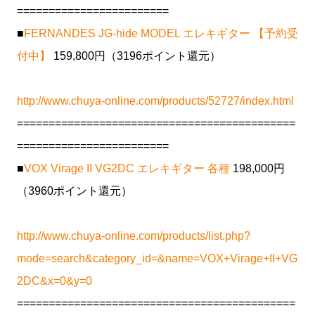
========================
■
FERNANDES JG-hide MODEL エレキギター 【予約受
付中】
159,800円（3196ポイント還元）
http://www.chuya-online.com/products/52727/index.html
============================================
========================
■
VOX Virage II VG2DC エレキギター 各種
198,000円
（3960ポイント還元）
http://www.chuya-online.com/products/list.php?
mode=search&category_id=&name=VOX+Virage+II+VG
2DC&x=0&y=0
============================================