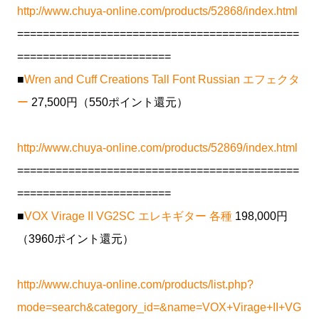
http://www.chuya-online.com/products/52868/index.html
============================================
========================
■
Wren and Cuff Creations Tall Font Russian エフェクタ
ー
27,500円（550ポイント還元）
http://www.chuya-online.com/products/52869/index.html
============================================
========================
■
VOX Virage II VG2SC エレキギター 各種
198,000円
（3960ポイント還元）
http://www.chuya-online.com/products/list.php?
mode=search&category_id=&name=VOX+Virage+II+VG