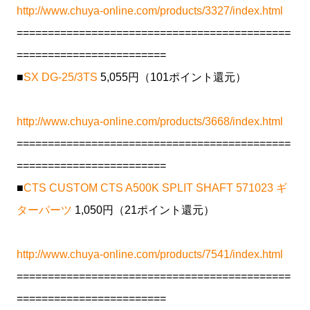
http://www.chuya-online.com/products/3327/index.html
============================================
========================
■
SX DG-25/3TS
5,055円（101ポイント還元）
http://www.chuya-online.com/products/3668/index.html
============================================
========================
■
CTS CUSTOM CTS A500K SPLIT SHAFT 571023 ギ
ターパーツ
1,050円（21ポイント還元）
http://www.chuya-online.com/products/7541/index.html
============================================
========================