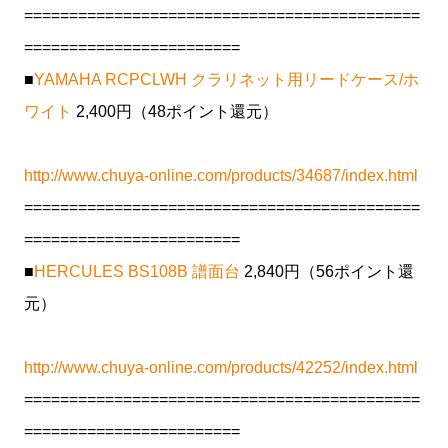
============================================
========================
■
YAMAHA RCPCLWH クラリネット用リードケース/ホ
ワイト
2,400円（48ポイント還元）
http://www.chuya-online.com/products/34687/index.html
============================================
========================
■
HERCULES BS108B 譜面台
2,840円（56ポイント還
元）
http://www.chuya-online.com/products/42252/index.html
============================================
========================