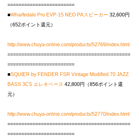
========================
■
Wharfedale Pro EVP-15 NEO PAスピーカー
32,600円
（652ポイント還元）
http://www.chuya-online.com/products/52769/index.html
============================================
========================
■
SQUIER by FENDER FSR Vintage Modified 70 JAZZ
BASS 3CS エレキベース
42,800円（856ポイント還
元）
http://www.chuya-online.com/products/52770/index.html
============================================
========================