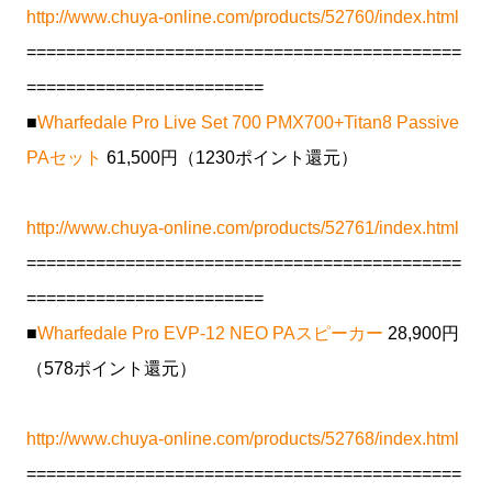
http://www.chuya-online.com/products/52760/index.html
============================================
========================
■
Wharfedale Pro Live Set 700 PMX700+Titan8 Passive
PAセット
61,500円（1230ポイント還元）
http://www.chuya-online.com/products/52761/index.html
============================================
========================
■
Wharfedale Pro EVP-12 NEO PAスピーカー
28,900円
（578ポイント還元）
http://www.chuya-online.com/products/52768/index.html
============================================