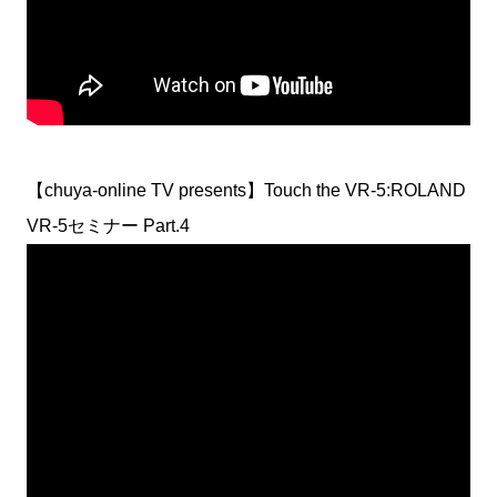
【chuya-online TV presents】Touch the VR-5:ROLAND
VR-5セミナー Part.4