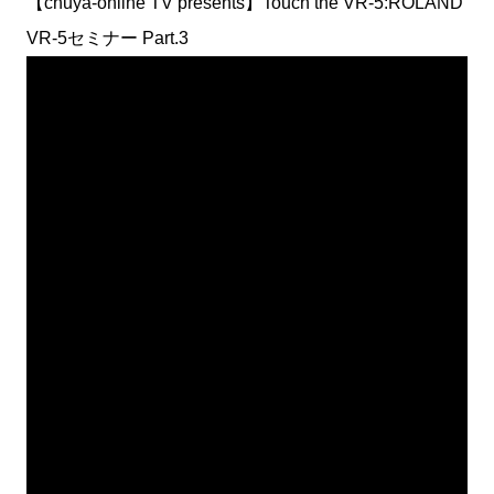
【chuya-online TV presents】Touch the VR-5:ROLAND
VR-5セミナー Part.3