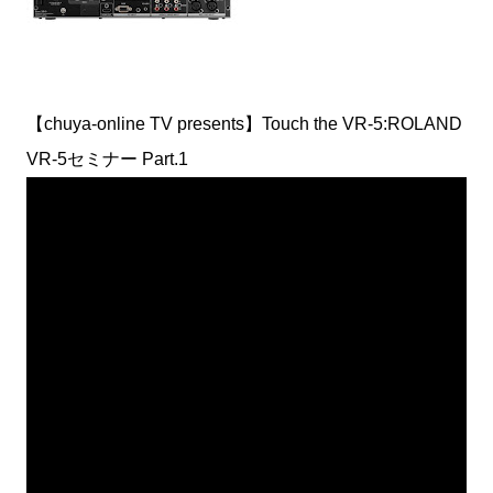
【chuya-online TV presents】Touch the VR-5:ROLAND
VR-5セミナー Part.1