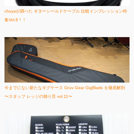
chuyaが調べた ギターシールドケーブル 比較インプレッション特
集Vol.8！！
今までにない新たなギグケース Gruv Gear GigBlade を徹底解剖
〜スタッフ レッジの独り言 vol.11〜