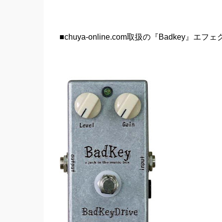
■chuya-online.com取扱の『Badkey』