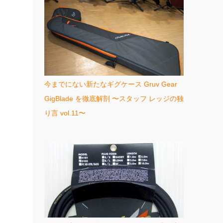
今までにない新たなギグケース Gruv Gear
GigBlade を徹底解剖 〜スタッフ レッジの独
り言 vol.11〜