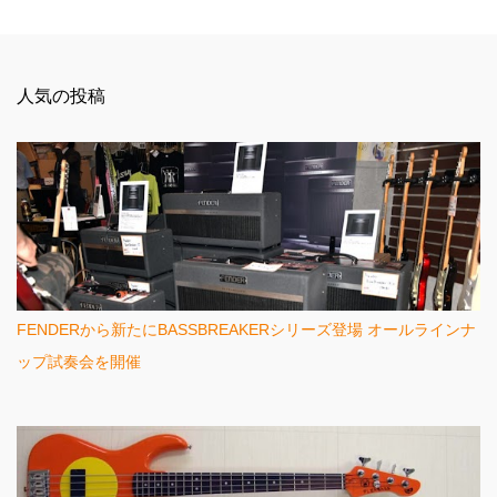
コ
メ
ン
人気の投稿
ト
FENDERから新たにBASSBREAKERシリーズ登場 オールラインナ
ップ試奏会を開催