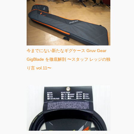
今までにない新たなギグケース Gruv Gear
GigBlade を徹底解剖 〜スタッフ レッジの独
り言 vol.11〜