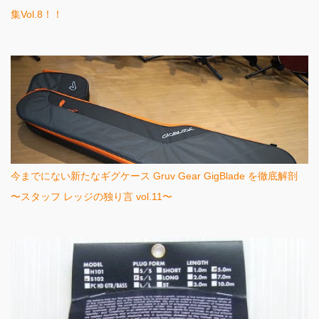
集Vol.8！！
今までにない新たなギグケース Gruv Gear GigBlade を徹底解剖
〜スタッフ レッジの独り言 vol.11〜