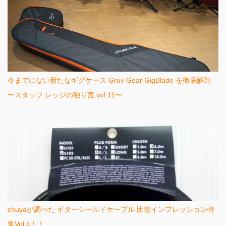
今までにない新たなギグケース Gruv Gear GigBlade を徹底解剖
〜スタッフ レッジの独り言 vol.11〜
chuyaが調べた ギターシールドケーブル 比較インプレッション特
集Vol.4！！