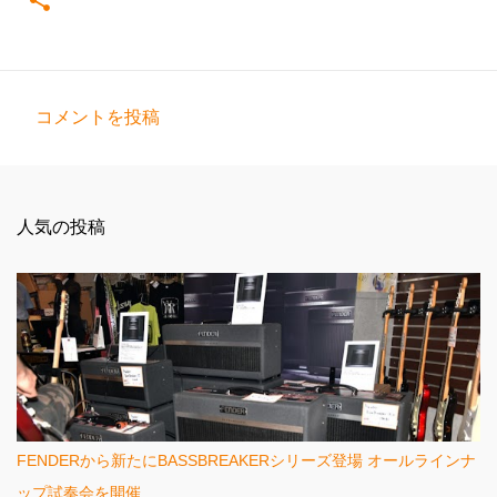
コメントを投稿
コ
メ
ン
人気の投稿
ト
FENDERから新たにBASSBREAKERシリーズ登場 オールラインナ
ップ試奏会を開催