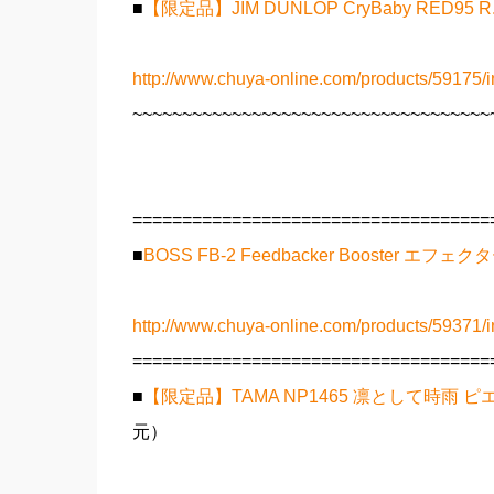
■
【限定品】JIM DUNLOP CryBaby RED95
http://www.chuya-online.com/products/59175/i
~~~~~~~~~~~~~~~~~~~~~~~~~~~~~~~~~~~~
====================================
■
BOSS FB-2 Feedbacker Booster エ
http://www.chuya-online.com/products/59371/i
====================================
■
【限定品】TAMA NP1465 凛として時雨
元）