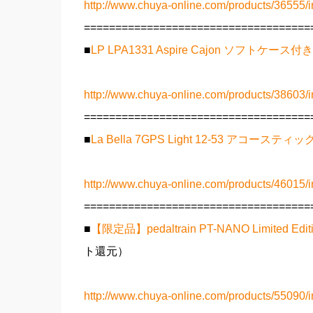
http://www.chuya-online.com/products/36555/i
====================================
■
LP LPA1331 Aspire Cajon ソフトケース
http://www.chuya-online.com/products/38603/i
====================================
■
La Bella 7GPS Light 12-53 アコーステ
http://www.chuya-online.com/products/46015/i
====================================
■
【限定品】pedaltrain PT-NANO Limit
ト還元）
http://www.chuya-online.com/products/55090/i