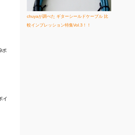
chuyaが調べた ギターシールドケーブル 比
較インプレッション特集Vol.3！！
9ポ
9ポイ