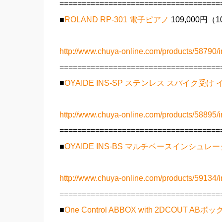
====================================
■
ROLAND RP-301 電子ピアノ
109,000円
http://www.chuya-online.com/products/58790/i
====================================
■
OYAIDE INS-SP ステンレス スパイク受
http://www.chuya-online.com/products/58895/i
====================================
■
OYAIDE INS-BS マルチベースインシュレ
http://www.chuya-online.com/products/59134/i
====================================
■
One Control ABBOX with 2DCOUT ABボ