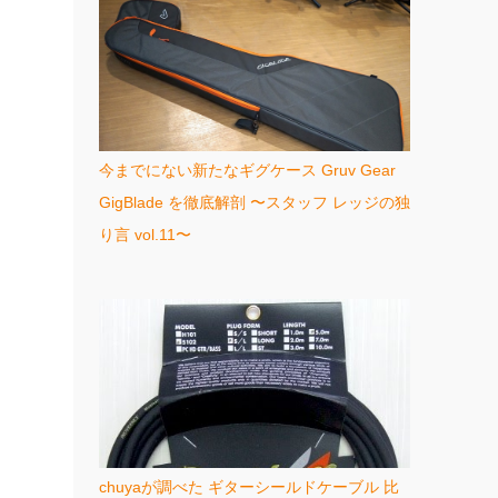
今までにない新たなギグケース Gruv Gear
GigBlade を徹底解剖 〜スタッフ レッジの独
り言 vol.11〜
chuyaが調べた ギターシールドケーブル 比