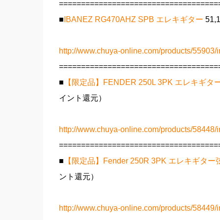
====================================
■
IBANEZ RG470AHZ SPB エレキギター
51
http://www.chuya-online.com/products/55903/i
====================================
■
【限定品】FENDER 250L 3PK エレキギ
イント還元）
http://www.chuya-online.com/products/58448/i
====================================
■
【限定品】Fender 250R 3PK エレキギ
ント還元）
http://www.chuya-online.com/products/58449/i