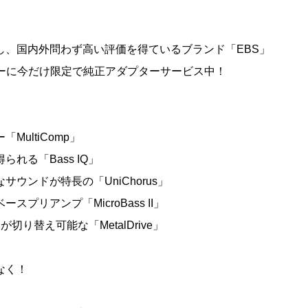
し、国内外問わず高い評価を得ているブランド「EBS」
ーに今だけ限定で純正アダプターサービス中！
ultiComp」
れる「Bass IQ」
ウンドが特長の「UniChorus」
プリアンプ「MicroBass II」
り替え可能な「MetalDrive」
なく！