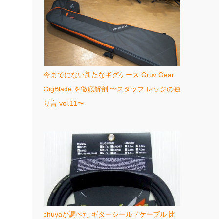
今までにない新たなギグケース Gruv Gear
GigBlade を徹底解剖 〜スタッフ レッジの独
り言 vol.11〜
chuyaが調べた ギターシールドケーブル 比