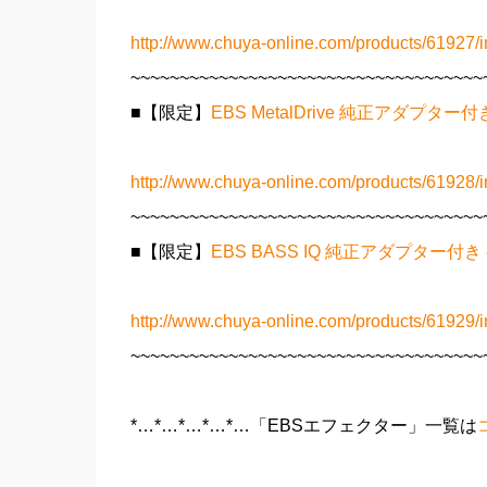
http://www.chuya-online.com/products/61927/i
~~~~~~~~~~~~~~~~~~~~~~~~~~~~~~~~~~~~
■【限定】
EBS MetalDrive 純正アダプ
http://www.chuya-online.com/products/61928/i
~~~~~~~~~~~~~~~~~~~~~~~~~~~~~~~~~~~~
■【限定】
EBS BASS IQ 純正アダプター
http://www.chuya-online.com/products/61929/i
~~~~~~~~~~~~~~~~~~~~~~~~~~~~~~~~~~~~
*…*…*…*…*…「EBSエフェクター」一覧は