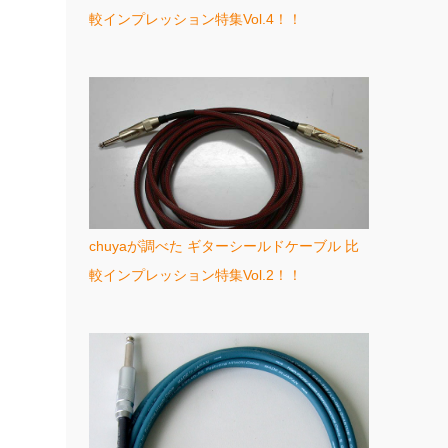
較インプレッション特集Vol.4！！
chuyaが調べた ギターシールドケーブル 比
較インプレッション特集Vol.2！！