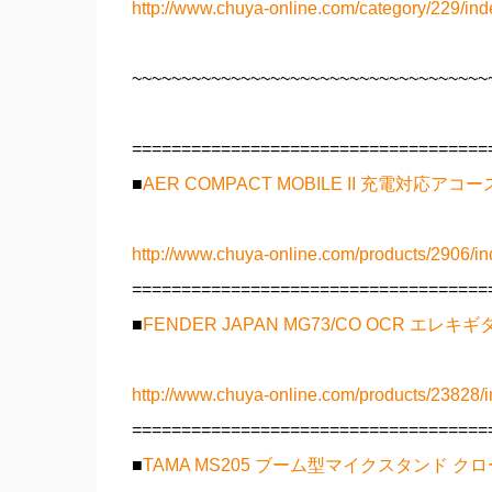
http://www.chuya-online.com/category/229/ind
~~~~~~~~~~~~~~~~~~~~~~~~~~~~~~~~~~~~
====================================
■
AER COMPACT MOBILE II 充電対応
http://www.chuya-online.com/products/2906/in
====================================
■
FENDER JAPAN MG73/CO OCR エレキギ
http://www.chuya-online.com/products/23828/i
====================================
■
TAMA MS205 ブーム型マイクスタンド ク