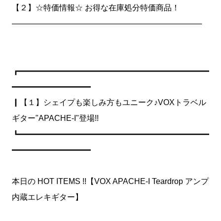
【２】☆特価情報☆ お得な在庫処分特価商品！
───────────────────────────────────
┏━━━━━━━━━━━━━━━━━━━━━━━━
━━━━━━━━━━
┃【１】シェイプも楽しみ方もユニーク♪VOXトラベル
ギター"APACHE-I"登場!!
┗━━━━━━━━━━━━━━━━━━━━━━━━
━━━━━━━━━━
本日の HOT ITEMS !!【VOX APACHE-I Teardrop アンプ
内蔵エレキギター】