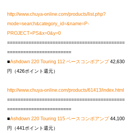
http://www.chuya-online.com/products/list.php?
mode=search&category_id=&name=P-
PROJECT+PS&x=0&y=0
============================================
========================
■
Ashdown 220 Touring 112 ベースコンボアンプ
42,630
円（426ポイント還元）
http://www.chuya-online.com/products/61413/index.html
============================================
========================
■
Ashdown 220 Touring 115 ベースコンボアンプ
44,100
円（441ポイント還元）