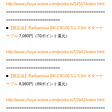
http://www.chuya-online.com/products/54557/index.html
============================================
========================
■
【限定品】Barbarossa BR-CB100 S-L 3.0m ギターケ
ーブル
7,080円（70ポイント還元）
http://www.chuya-online.com/products/55941/index.html
============================================
========================
■
【限定品】Barbarossa BR-CB100 S-L 5.0m ギターケ
ーブル
8,980円（89ポイント還元）
http://www.chuya-online.com/products/55942/index.html
============================================