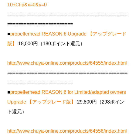
10+Clip&x=0&y=0
============================================
========================
■
propellerhead REASON 6 Upgrade 【アップグレード
版】
18,000円（180ポイント還元）
http://www.chuya-online.com/products/64555/index.html
============================================
========================
■
propellerhead REASON 6 for Limited/adapted owners
Upgrade 【アップグレード版】
29,800円（298ポイン
ト還元）
http://www.chuya-online.com/products/64556/index.html