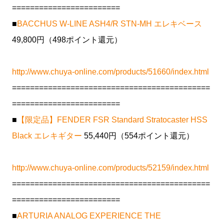
========================
■
BACCHUS W-LINE ASH4/R STN-MH エレキベース
49,800円（498ポイント還元）
http://www.chuya-online.com/products/51660/index.html
============================================
========================
■
【限定品】FENDER FSR Standard Stratocaster HSS
Black エレキギター
55,440円（554ポイント還元）
http://www.chuya-online.com/products/52159/index.html
============================================
========================
■
ARTURIA ANALOG EXPERIENCE THE