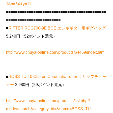
1&x=54&y=11
============================================
========================
■
RITTER RCG700-9E BCE エレキギター用ギグバッグ
5,240円（52ポイント還元）
http://www.chuya-online.com/products/64459/index.html
============================================
========================
■
BOSS TU-10 Clip-on Chromatic Tuner クリップチュー
ナー
2,980円（29ポイント還元）
http://www.chuya-online.com/products/list.php?
mode=search&category_id=&name=BOSS+TU-