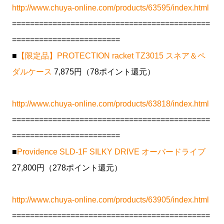
http://www.chuya-online.com/products/63595/index.html
============================================
========================
■
【限定品】PROTECTION racket TZ3015 スネア＆ペ
ダルケース
7,875円（78ポイント還元）
http://www.chuya-online.com/products/63818/index.html
============================================
========================
■
Providence SLD-1F SILKY DRIVE オーバードライブ
27,800円（278ポイント還元）
http://www.chuya-online.com/products/63905/index.html
============================================