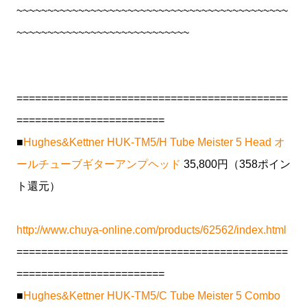
~~~~~~~~~~~~~~~~~~~~~~~~~~~~~~~~~~~~~~~~~~~~
~~~~~~~~~~~~~~~~~~~~~~~~~~~~
============================================
========================
■
Hughes&Kettner HUK-TM5/H Tube Meister 5 Head オ
ールチューブギターアンプヘッド
35,800円（358ポイン
ト還元）
http://www.chuya-online.com/products/62562/index.html
============================================
========================
■
Hughes&Kettner HUK-TM5/C Tube Meister 5 Combo