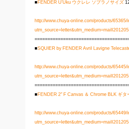
■
FENDER U'Uku ウクレレ ソプラノサイズ
1
http://www.chuya-online.com/products/65365/i
utm_source=letter&utm_medium=maill2012
====================================
■
SQUIER by FENDER Avril Lavigne Teleca
http://www.chuya-online.com/products/65445/i
utm_source=letter&utm_medium=maill2012
====================================
■
FENDER 2” F Canvas ＆ Chrome BLK
http://www.chuya-online.com/products/65449/i
utm_source=letter&utm_medium=maill2012