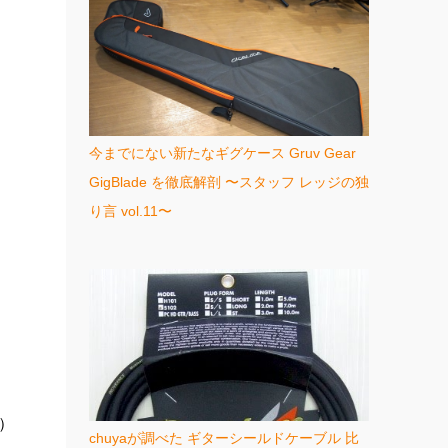
今までにない新たなギグケース Gruv Gear
GigBlade を徹底解剖 〜スタッフ レッジの独
り言 vol.11〜
）
元）
chuyaが調べた ギターシールドケーブル 比