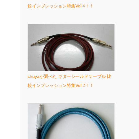
較インプレッション特集Vol.4！！
chuyaが調べた ギターシールドケーブル 比
較インプレッション特集Vol.2！！