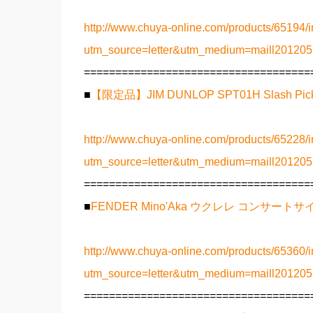
http://www.chuya-online.com/products/65194/i
utm_source=letter&utm_medium=maill2012
====================================
■
【限定品】JIM DUNLOP SPT01H Slash P
http://www.chuya-online.com/products/65228/i
utm_source=letter&utm_medium=maill2012
====================================
■
FENDER Mino'Aka ウクレレ コンサートサ
http://www.chuya-online.com/products/65360/i
utm_source=letter&utm_medium=maill2012
====================================