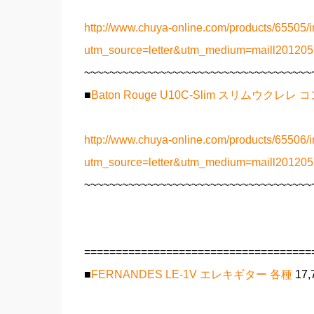
http://www.chuya-online.com/products/65505/i
utm_source=letter&utm_medium=maill2012
~~~~~~~~~~~~~~~~~~~~~~~~~~~~~~~~~~~~
■
Baton Rouge U10C-Slim スリムウクレレ
http://www.chuya-online.com/products/65506/i
utm_source=letter&utm_medium=maill2012
~~~~~~~~~~~~~~~~~~~~~~~~~~~~~~~~~~~~
====================================
■
FERNANDES LE-1V エレキギター 各種
17