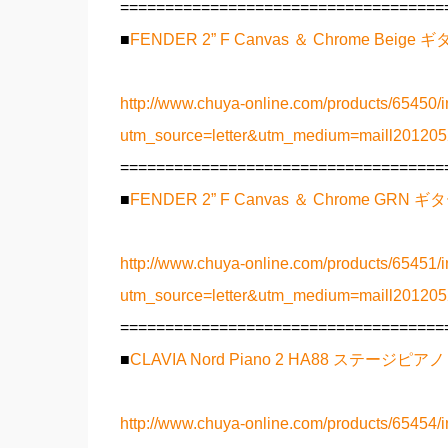
====================================
■
FENDER 2” F Canvas ＆ Chrome Beig
http://www.chuya-online.com/products/65450/i
utm_source=letter&utm_medium=maill2012
====================================
■
FENDER 2” F Canvas ＆ Chrome GR
http://www.chuya-online.com/products/65451/i
utm_source=letter&utm_medium=maill2012
====================================
■
CLAVIA Nord Piano 2 HA88 ステージピアノ
http://www.chuya-online.com/products/65454/i