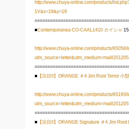
http://www.chuya-online.com/products/lis
1V&x=19&y=19
====================================
■
Contemporanea CO-CAAL1410 カイシャ
1
http://www.chuya-online.com/products/65058/i
utm_source=letter&utm_medium=maill2012
====================================
■
【注目!!】ORANGE ＃4 Jim Root Ter
http://www.chuya-online.com/products/65193/i
utm_source=letter&utm_medium=maill2012
====================================
■
【注目!!】ORANGE Signature ＃4 Jim 