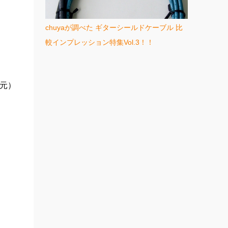
chuyaが調べた ギターシールドケーブル 比
較インプレッション特集Vol.3！！
還元）