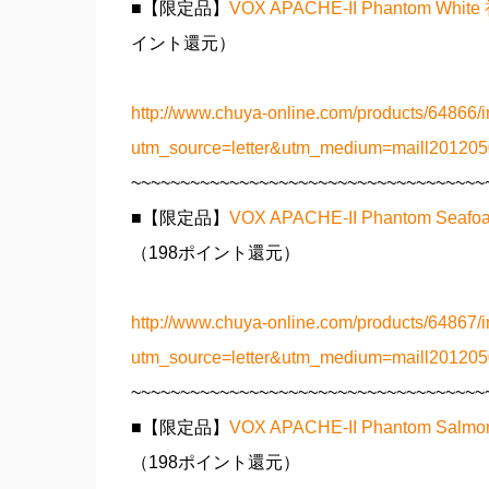
■【限定品】
VOX APACHE-II Phanto
イント還元）
http://www.chuya-online.com/products/64866/i
utm_source=letter&utm_medium=maill2012
~~~~~~~~~~~~~~~~~~~~~~~~~~~~~~~~~~~~
■【限定品】
VOX APACHE-II Phanto
（198ポイント還元）
http://www.chuya-online.com/products/64867/i
utm_source=letter&utm_medium=maill2012
~~~~~~~~~~~~~~~~~~~~~~~~~~~~~~~~~~~~
■【限定品】
VOX APACHE-II Phantom
（198ポイント還元）