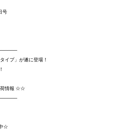
4日号
──────
トムタイプ」が遂に登場！
！
荷情報 ☆☆
──────
中☆