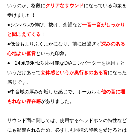
いうのか、格段に
クリアなサウンド
になっている印象を
受けました！
●シンバルの伸び、抜け、余韻など
一音一音がしっかり
と聞こえてくる
！
●低音もよりふくよかになり、前に出過ぎず
深みのある
心地よい低音
といった印象。
●「24bit/96kHz対応可能なD/Aコンバーターを採用」と
いうだけあって
立体感というか奥行きのある音
になった
感じです。
●中音域の厚みが増した感じで、ボーカルも
他の音に埋
もれない存在感
がありました。
サウンド面に関しては、使用するヘッドホンの特性など
にも影響されるため、必ずしも同様の印象を受けるとは