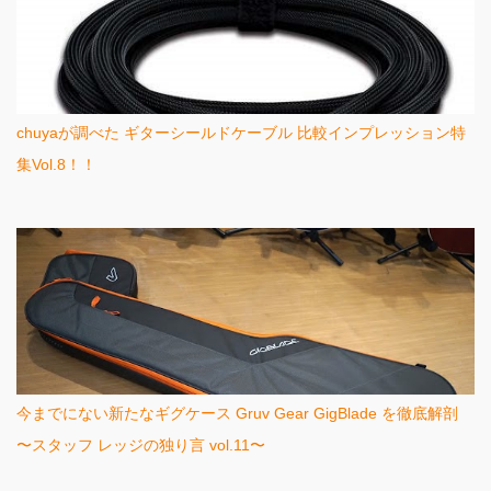
chuyaが調べた ギターシールドケーブル 比較インプレッション特
集Vol.8！！
今までにない新たなギグケース Gruv Gear GigBlade を徹底解剖
〜スタッフ レッジの独り言 vol.11〜