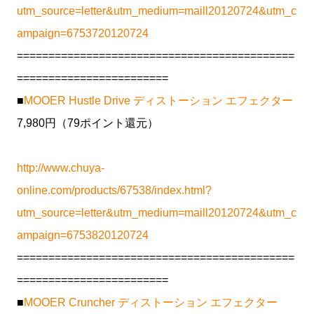
utm_source=letter&utm_medium=maill20120724&utm_c
ampaign=6753720120724
============================================
========================
■
MOOER Hustle Drive ディストーション エフェクター
7,980円（79ポイント還元）
http://www.chuya-
online.com/products/67538/index.html?
utm_source=letter&utm_medium=maill20120724&utm_c
ampaign=6753820120724
============================================
========================
■
MOOER Cruncher ディストーション エフェクター