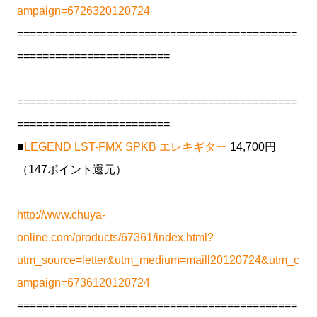
ampaign=6726320120724
============================================
========================
============================================
========================
■
LEGEND LST-FMX SPKB エレキギター
14,700円
（147ポイント還元）
http://www.chuya-
online.com/products/67361/index.html?
utm_source=letter&utm_medium=maill20120724&utm_c
ampaign=6736120120724
============================================