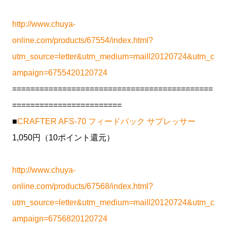
http://www.chuya-
online.com/products/67554/index.html?
utm_source=letter&utm_medium=maill20120724&utm_c
ampaign=6755420120724
============================================
========================
■
CRAFTER AFS-70 フィードバック サプレッサー
1,050円（10ポイント還元）
http://www.chuya-
online.com/products/67568/index.html?
utm_source=letter&utm_medium=maill20120724&utm_c
ampaign=6756820120724