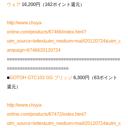
ウェア
16,200円（162ポイント還元）
http://www.chuya-
online.com/products/67466/index.html?
utm_source=letter&utm_medium=maill20120724&utm_c
ampaign=6746620120724
============================================
========================
■
GOTOH GTC102 GG ブリッジ
6,300円（63ポイント
還元）
http://www.chuya-
online.com/products/67472/index.html?
utm_source=letter&utm_medium=maill20120724&utm_c