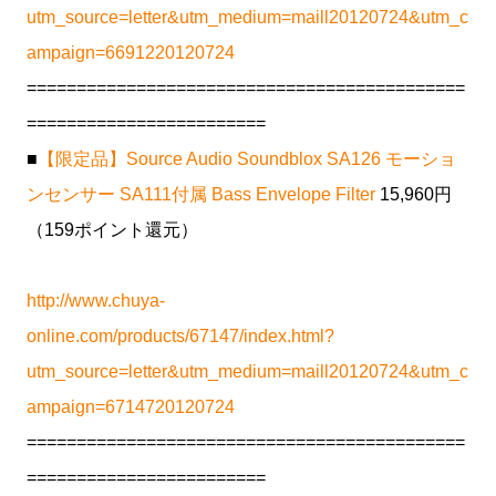
utm_source=letter&utm_medium=maill20120724&utm_c
ampaign=6691220120724
============================================
========================
■
【限定品】Source Audio Soundblox SA126 モーショ
ンセンサー SA111付属 Bass Envelope Filter
15,960円
（159ポイント還元）
http://www.chuya-
online.com/products/67147/index.html?
utm_source=letter&utm_medium=maill20120724&utm_c
ampaign=6714720120724
============================================
========================