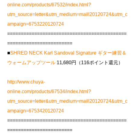
online.com/products/67532/index.html?
utm_source=letter&utm_medium=maill20120724&utm_c
ampaign=6753220120724
============================================
========================
■
SHRED NECK Karl Sandoval Signature ギター練習＆
ウォームアップツール
11,680円（116ポイント還元）
http://www.chuya-
online.com/products/67534/index.html?
utm_source=letter&utm_medium=maill20120724&utm_c
ampaign=6753420120724
============================================
========================