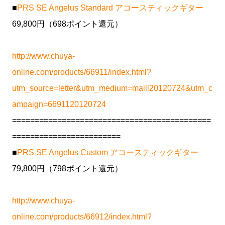
■
PRS SE Angelus Standard アコースティックギター
69,800円（698ポイント還元）
http://www.chuya-
online.com/products/66911/index.html?
utm_source=letter&utm_medium=maill20120724&utm_c
ampaign=6691120120724
============================================
========================
■
PRS SE Angelus Custom アコースティックギター
79,800円（798ポイント還元）
http://www.chuya-
online.com/products/66912/index.html?