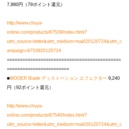
7,980円（79ポイント還元）
http://www.chuya-
online.com/products/67539/index.html?
utm_source=letter&utm_medium=maill20120724&utm_c
ampaign=6753920120724
============================================
========================
■
MOOER Blade ディストーション エフェクター
9,240
円（92ポイント還元）
http://www.chuya-
online.com/products/67540/index.html?
utm_source=letter&utm_medium=maill20120724&utm_c