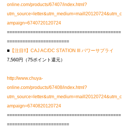
online.com/products/67407/index.html?
utm_source=letter&utm_medium=maill20120724&utm_c
ampaign=6740720120724
============================================
========================
■
【注目!!】CAJ AC/DC STATION III パワーサプライ
7,560円（75ポイント還元）
http://www.chuya-
online.com/products/67408/index.html?
utm_source=letter&utm_medium=maill20120724&utm_c
ampaign=6740820120724
============================================
========================