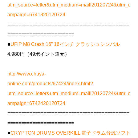
utm_source=letter&utm_medium=maill20120724&utm_c
ampaign=6741820120724
============================================
========================
■
UFIP M8 Crash 16” 16インチ クラッシュシンバル
4,980円（49ポイント還元）
http://www.chuya-
online.com/products/67424/index.html?
utm_source=letter&utm_medium=maill20120724&utm_c
ampaign=6742420120724
============================================
========================
■
CRYPTON DRUMS OVERKILL 電子ドラム音源ソフト