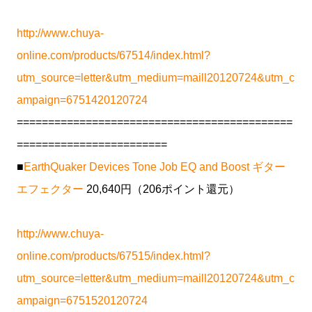
http://www.chuya-
online.com/products/67514/index.html?
utm_source=letter&utm_medium=maill20120724&utm_c
ampaign=6751420120724
============================================
========================
■
EarthQuaker Devices Tone Job EQ and Boost ギター
エフェクター
20,640円（206ポイント還元）
http://www.chuya-
online.com/products/67515/index.html?
utm_source=letter&utm_medium=maill20120724&utm_c
ampaign=6751520120724