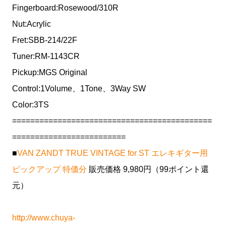
Fingerboard:Rosewood/310R
Nut:Acrylic
Fret:SBB-214/22F
Tuner:RM-1143CR
Pickup:MGS Original
Control:1Volume、1Tone、3Way SW
Color:3TS
============================================
=========================
■
VAN ZANDT TRUE VINTAGE for ST エレキギター用
ピックアップ 特価分
販売価格 9,980円（99ポイント還
元）
http://www.chuya-