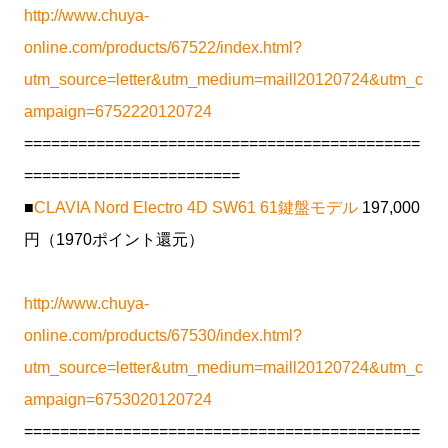
http://www.chuya-
online.com/products/67522/index.html?
utm_source=letter&utm_medium=maill20120724&utm_c
ampaign=6752220120724
============================================
========================
■
CLAVIA Nord Electro 4D SW61 61鍵盤モデル
197,000
円（1970ポイント還元）
http://www.chuya-
online.com/products/67530/index.html?
utm_source=letter&utm_medium=maill20120724&utm_c
ampaign=6753020120724
============================================