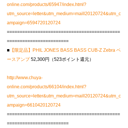
online.com/products/65947/index.html?
utm_source=letter&utm_medium=maill20120724&utm_c
ampaign=6594720120724
============================================
========================
■
【限定品】PHIL JONES BASS BASS CUB-Z Zebra ベ
ースアンプ
52,300円（523ポイント還元）
http://www.chuya-
online.com/products/66104/index.html?
utm_source=letter&utm_medium=maill20120724&utm_c
ampaign=6610420120724
============================================
========================