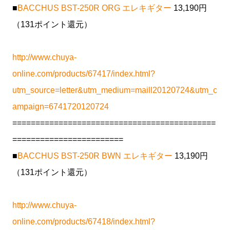
■
BACCHUS BST-250R ORG エレキギター
13,190円
（131ポイント還元）
http://www.chuya-
online.com/products/67417/index.html?
utm_source=letter&utm_medium=maill20120724&utm_c
ampaign=6741720120724
============================================
========================
■
BACCHUS BST-250R BWN エレキギター
13,190円
（131ポイント還元）
http://www.chuya-
online.com/products/67418/index.html?