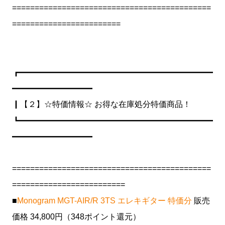
============================================
========================
┏━━━━━━━━━━━━━━━━━━━━━━━━
━━━━━━━━━━
┃【２】☆特価情報☆ お得な在庫処分特価商品！
┗━━━━━━━━━━━━━━━━━━━━━━━━
━━━━━━━━━━
============================================
=========================
■
Monogram MGT-AIR/R 3TS エレキギター 特価分
販売
価格 34,800円（348ポイント還元）