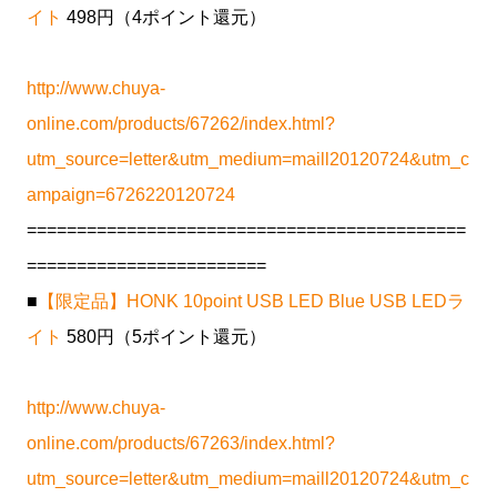
イト
498円（4ポイント還元）
http://www.chuya-
online.com/products/67262/index.html?
utm_source=letter&utm_medium=maill20120724&utm_c
ampaign=6726220120724
============================================
========================
■
【限定品】HONK 10point USB LED Blue USB LEDラ
イト
580円（5ポイント還元）
http://www.chuya-
online.com/products/67263/index.html?
utm_source=letter&utm_medium=maill20120724&utm_c