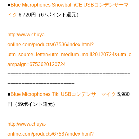
■
Blue Microphones Snowball iCE USBコンデンサーマ
イク
6,720円（67ポイント還元）
http://www.chuya-
online.com/products/67536/index.html?
utm_source=letter&utm_medium=maill20120724&utm_c
ampaign=6753620120724
============================================
========================
■
Blue Microphones Tiki USBコンデンサーマイク
5,980
円（59ポイント還元）
http://www.chuya-
online.com/products/67537/index.html?