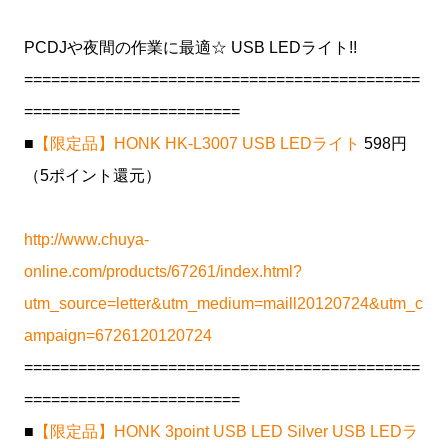
PCDJや夜間の作業に最適☆ USB LEDライト!!
============================================
========================
■
【限定品】HONK HK-L3007 USB LEDライト
598円
（5ポイント還元）
http://www.chuya-
online.com/products/67261/index.html?
utm_source=letter&utm_medium=maill20120724&utm_c
ampaign=6726120120724
============================================
========================
■
【限定品】HONK 3point USB LED Silver USB LEDラ