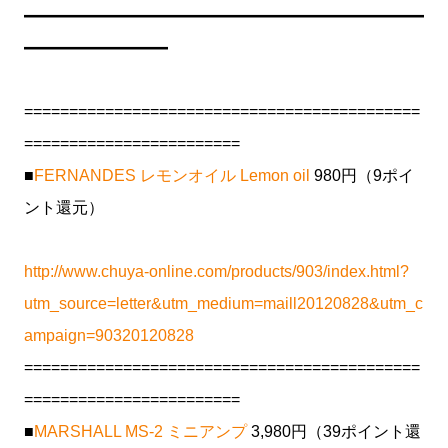
━━━━━━━━━━━━━━━━━━━━━━━━━
━━━━━━━━━
============================================
========================
■
FERNANDES レモンオイル Lemon oil
980円（9ポイ
ント還元）
http://www.chuya-online.com/products/903/index.html?
utm_source=letter&utm_medium=maill20120828&utm_c
ampaign=90320120828
============================================
========================
■
MARSHALL MS-2 ミニアンプ
3,980円（39ポイント還