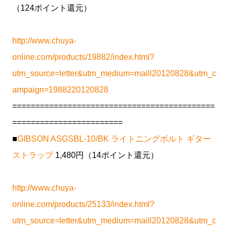
（124ポイント還元）
http://www.chuya-
online.com/products/19882/index.html?
utm_source=letter&utm_medium=maill20120828&utm_c
ampaign=1988220120828
============================================
========================
■
GIBSON ASGSBL-10/BK ライトニングボルト ギター
ストラップ
1,480円（14ポイント還元）
http://www.chuya-
online.com/products/25133/index.html?
utm_source=letter&utm_medium=maill20120828&utm_c