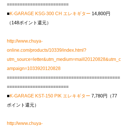
========================
■
K-GARAGE KSG-300 CH エレキギター
14,800円
（148ポイント還元）
http://www.chuya-
online.com/products/10339/index.html?
utm_source=letter&utm_medium=maill20120828&utm_c
ampaign=1033920120828
============================================
========================
■
K-GARAGE KST-150 PIK エレキギター
7,780円（77
ポイント還元）
http://www.chuya-