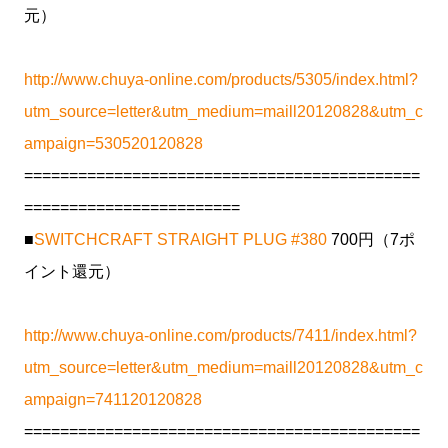
元）
http://www.chuya-online.com/products/5305/index.html?
utm_source=letter&utm_medium=maill20120828&utm_c
ampaign=530520120828
============================================
========================
■
SWITCHCRAFT STRAIGHT PLUG #380
700円（7ポ
イント還元）
http://www.chuya-online.com/products/7411/index.html?
utm_source=letter&utm_medium=maill20120828&utm_c
ampaign=741120120828
============================================