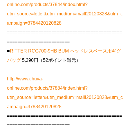
online.com/products/37844/index.html?
utm_source=letter&utm_medium=maill20120828&utm_c
ampaign=3784420120828
============================================
========================
■
RITTER RCG700-9HB BUM ヘッドレスベース用ギグ
バッグ
5,290円（52ポイント還元）
http://www.chuya-
online.com/products/37884/index.html?
utm_source=letter&utm_medium=maill20120828&utm_c
ampaign=3788420120828
============================================
========================