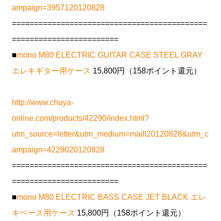
ampaign=3957120120828
============================================
========================
■
mono M80 ELECTRIC GUITAR CASE STEEL GRAY
エレキギター用ケース
15,800円（158ポイント還元）
http://www.chuya-
online.com/products/42290/index.html?
utm_source=letter&utm_medium=maill20120828&utm_c
ampaign=4229020120828
============================================
========================
■
mono M80 ELECTRIC BASS CASE JET BLACK エレ
キベース用ケース
15,800円（158ポイント還元）