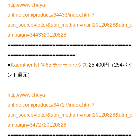
http://www.chuya-
online.com/products/34433/index.html?
utm_source=letter&utm_medium=maill20120828&utm_c
ampaign=3443320120828
============================================
========================
■
Kaerntner KTN-65 テナーサックス
25,400円（254ポイ
ント還元）
http://www.chuya-
online.com/products/34727/index.html?
utm_source=letter&utm_medium=maill20120828&utm_c
ampaign=3472720120828
============================================