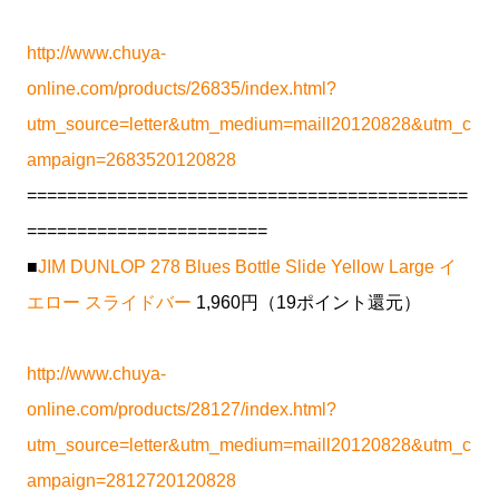
http://www.chuya-
online.com/products/26835/index.html?
utm_source=letter&utm_medium=maill20120828&utm_c
ampaign=2683520120828
============================================
========================
■
JIM DUNLOP 278 Blues Bottle Slide Yellow Large イ
エロー スライドバー
1,960円（19ポイント還元）
http://www.chuya-
online.com/products/28127/index.html?
utm_source=letter&utm_medium=maill20120828&utm_c
ampaign=2812720120828