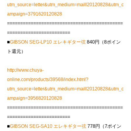
utm_source=letter&utm_medium=maill20120828&utm_c
ampaign=3791620120828
============================================
========================
■
GIBSON SEG-LP10 エレキギター弦
840円（8ポイン
ト還元）
http://www.chuya-
online.com/products/39568/index.html?
utm_source=letter&utm_medium=maill20120828&utm_c
ampaign=3956820120828
============================================
========================
■
GIBSON SEG-SA10 エレキギター弦
778円（7ポイン