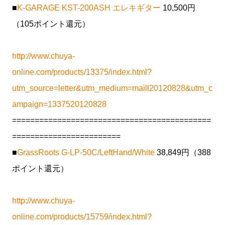
■
K-GARAGE KST-200ASH エレキギター
10,500円
（105ポイント還元）
http://www.chuya-
online.com/products/13375/index.html?
utm_source=letter&utm_medium=maill20120828&utm_c
ampaign=1337520120828
============================================
========================
■
GrassRoots G-LP-50C/LeftHand/White
38,849円（388
ポイント還元）
http://www.chuya-
online.com/products/15759/index.html?