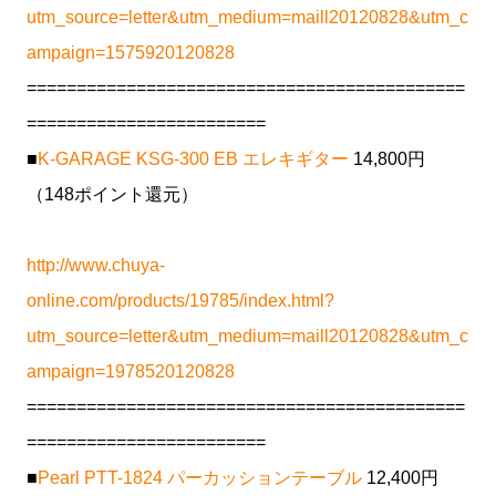
utm_source=letter&utm_medium=maill20120828&utm_c
ampaign=1575920120828
============================================
========================
■
K-GARAGE KSG-300 EB エレキギター
14,800円
（148ポイント還元）
http://www.chuya-
online.com/products/19785/index.html?
utm_source=letter&utm_medium=maill20120828&utm_c
ampaign=1978520120828
============================================
========================
■
Pearl PTT-1824 パーカッションテーブル
12,400円