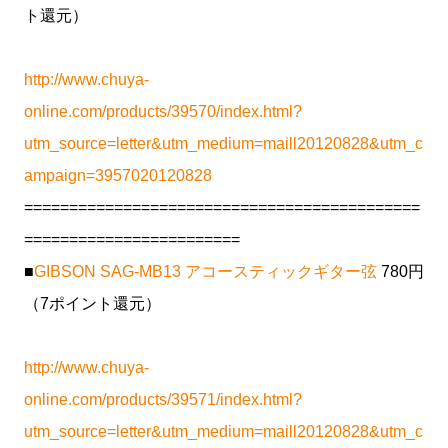
ト還元）
http://www.chuya-
online.com/products/39570/index.html?
utm_source=letter&utm_medium=maill20120828&utm_c
ampaign=3957020120828
============================================
========================
■
GIBSON SAG-MB13 アコースティックギター弦
780円
（7ポイント還元）
http://www.chuya-
online.com/products/39571/index.html?
utm_source=letter&utm_medium=maill20120828&utm_c