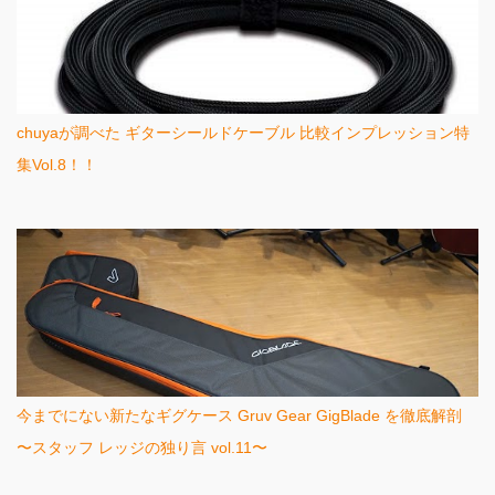
chuyaが調べた ギターシールドケーブル 比較インプレッション特
集Vol.8！！
今までにない新たなギグケース Gruv Gear GigBlade を徹底解剖
〜スタッフ レッジの独り言 vol.11〜