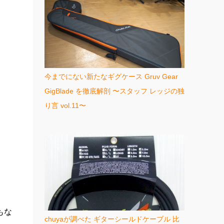
今までにない新たなギグケース Gruv Gear
GigBlade を徹底解剖 〜スタッフ レッジの独
り言 vol.11〜
もな
chuyaが調べた ギターシールドケーブル 比