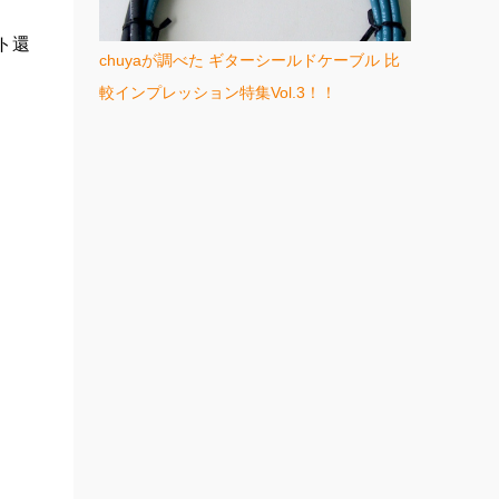
ント還
chuyaが調べた ギターシールドケーブル 比
較インプレッション特集Vol.3！！
に