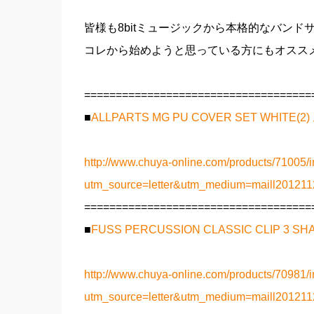
皆様も8bitミュージックから本格的なバン
コレから始めようと思っている方にもオスス
====================================
■
ALLPARTS MG PU COVER SET WHI
http://www.chuya-online.com/products/71005/i
utm_source=letter&utm_medium=maill2012
====================================
■
FUSS PERCUSSION CLASSIC CLIP 
http://www.chuya-online.com/products/70981/i
utm_source=letter&utm_medium=maill2012