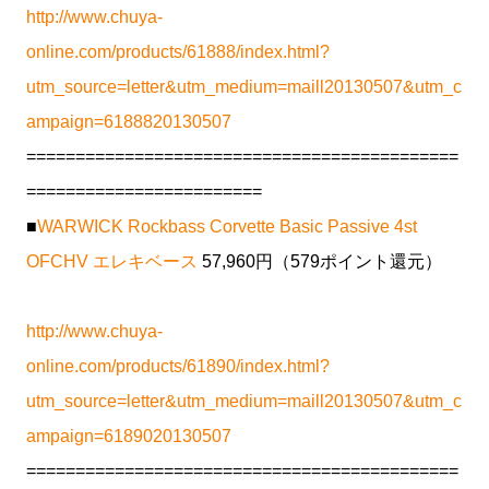
http://www.chuya-
online.com/products/61888/index.html?
utm_source=letter&utm_medium=maill20130507&utm_c
ampaign=6188820130507
============================================
========================
■
WARWICK Rockbass Corvette Basic Passive 4st
OFCHV エレキベース
57,960円（579ポイント還元）
http://www.chuya-
online.com/products/61890/index.html?
utm_source=letter&utm_medium=maill20130507&utm_c
ampaign=6189020130507
============================================