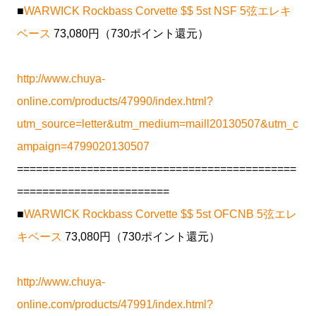
■
WARWICK Rockbass Corvette $$ 5st NSF 5弦エレキ
ベース
73,080円（730ポイント還元）
http://www.chuya-
online.com/products/47990/index.html?
utm_source=letter&utm_medium=maill20130507&utm_c
ampaign=4799020130507
============================================
========================
■
WARWICK Rockbass Corvette $$ 5st OFCNB 5弦エレ
キベース
73,080円（730ポイント還元）
http://www.chuya-
online.com/products/47991/index.html?