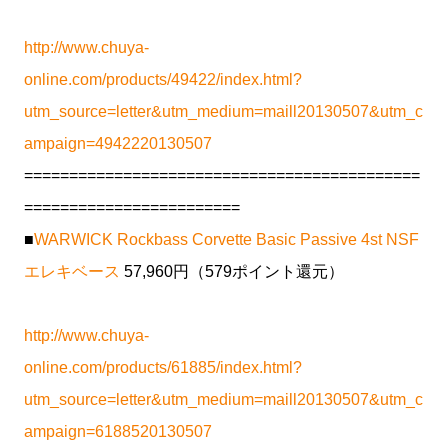
http://www.chuya-
online.com/products/49422/index.html?
utm_source=letter&utm_medium=maill20130507&utm_c
ampaign=4942220130507
============================================
========================
■
WARWICK Rockbass Corvette Basic Passive 4st NSF
エレキベース
57,960円（579ポイント還元）
http://www.chuya-
online.com/products/61885/index.html?
utm_source=letter&utm_medium=maill20130507&utm_c
ampaign=6188520130507