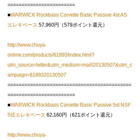
========================
■
WARWICK Rockbass Corvette Basic Passive 4st AS
エレキベース
57,960円（579ポイント還元）
http://www.chuya-
online.com/products/61893/index.html?
utm_source=letter&utm_medium=maill20130507&utm_c
ampaign=6189320130507
============================================
========================
■
WARWICK Rockbass Corvette Basic Passive 5st NSF
5弦エレキベース
62,160円（621ポイント還元）
http://www.chuya-