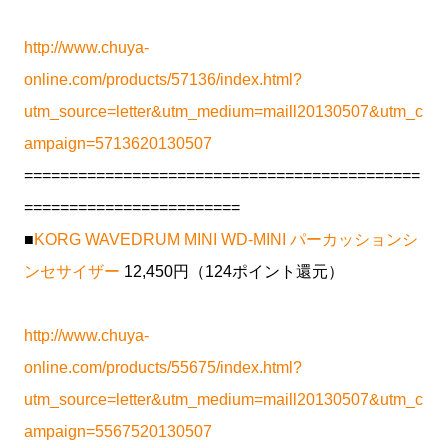
http://www.chuya-
online.com/products/57136/index.html?
utm_source=letter&utm_medium=maill20130507&utm_c
ampaign=5713620130507
============================================
========================
■
KORG WAVEDRUM MINI WD-MINI パーカッションシ
ンセサイザー
12,450円（124ポイント還元）
http://www.chuya-
online.com/products/55675/index.html?
utm_source=letter&utm_medium=maill20130507&utm_c
ampaign=5567520130507