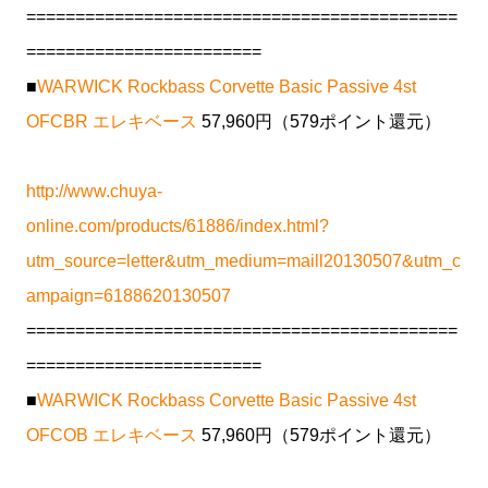
============================================
========================
■
WARWICK Rockbass Corvette Basic Passive 4st
OFCBR エレキベース
57,960円（579ポイント還元）
http://www.chuya-
online.com/products/61886/index.html?
utm_source=letter&utm_medium=maill20130507&utm_c
ampaign=6188620130507
============================================
========================
■
WARWICK Rockbass Corvette Basic Passive 4st
OFCOB エレキベース
57,960円（579ポイント還元）