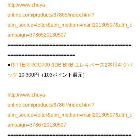
http://www.chuya-
online.com/products/37865/index.html?
utm_source=letter&utm_medium=maill20130507&utm_c
ampaign=3786520130507
============================================
========================
■
RITTER RCG700-9DB BRB エレキベース2本用ギグバ
ッグ
10,300円（103ポイント還元）
http://www.chuya-
online.com/products/37867/index.html?
utm_source=letter&utm_medium=maill20130507&utm_c
ampaign=3786720130507
============================================