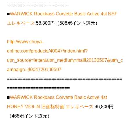
========================
■
WARWICK Rockbass Corvette Basic Active 4st NSF
エレキベース
58,800円（588ポイント還元）
http://www.chuya-
online.com/products/40047/index.html?
utm_source=letter&utm_medium=maill20130507&utm_c
ampaign=4004720130507
============================================
========================
■
WARWICK Rockbass Corvette Basic Active 4st
HONEY VIOLIN 旧価格特価 エレキベース
46,800円
（468ポイント還元）