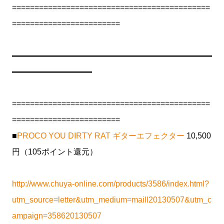
============================================
========================
━━━━━━━━━━━━━━━━━━━━━━━━━
━━━━━━━━━━
============================================
========================
■
PROCO YOU DIRTY RAT ギターエフェクター
10,500
円（105ポイント還元）
http://www.chuya-online.com/products/3586/index.html?
utm_source=letter&utm_medium=maill20130507&utm_c
ampaign=358620130507