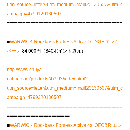
utm_source=letter&utm_medium=maill20130507&utm_c
ampaign=4799120130507
============================================
========================
■
WARWICK Rockbass Fortress Active 4st NSF エレキ
ベース
84,000円（840ポイント還元）
http://www.chuya-
online.com/products/47993/index.html?
utm_source=letter&utm_medium=maill20130507&utm_c
ampaign=4799320130507
============================================
========================
■
WARWICK Rockbass Fortress Active 4st OFCBR エレ