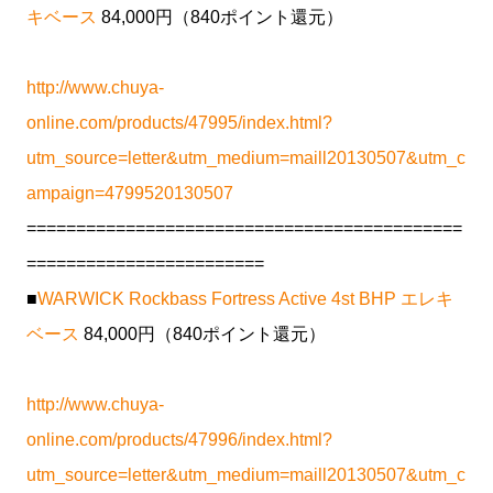
キベース
84,000円（840ポイント還元）
http://www.chuya-
online.com/products/47995/index.html?
utm_source=letter&utm_medium=maill20130507&utm_c
ampaign=4799520130507
============================================
========================
■
WARWICK Rockbass Fortress Active 4st BHP エレキ
ベース
84,000円（840ポイント還元）
http://www.chuya-
online.com/products/47996/index.html?
utm_source=letter&utm_medium=maill20130507&utm_c