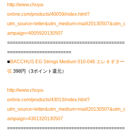
http://www.chuya-
online.com/products/40059/index.html?
utm_source=letter&utm_medium=maill20130507&utm_c
ampaign=4005920130507
============================================
========================
■
BACCHUS EG Strings Medium 010-046 エレキギター
弦
398円（3ポイント還元）
http://www.chuya-
online.com/products/43013/index.html?
utm_source=letter&utm_medium=maill20130507&utm_c
ampaign=4301320130507
============================================