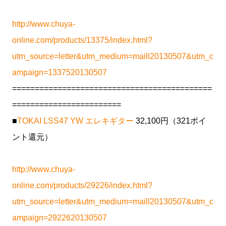
http://www.chuya-
online.com/products/13375/index.html?
utm_source=letter&utm_medium=maill20130507&utm_c
ampaign=1337520130507
============================================
========================
■
TOKAI LSS47 YW エレキギター
32,100円（321ポイ
ント還元）
http://www.chuya-
online.com/products/29226/index.html?
utm_source=letter&utm_medium=maill20130507&utm_c
ampaign=2922620130507