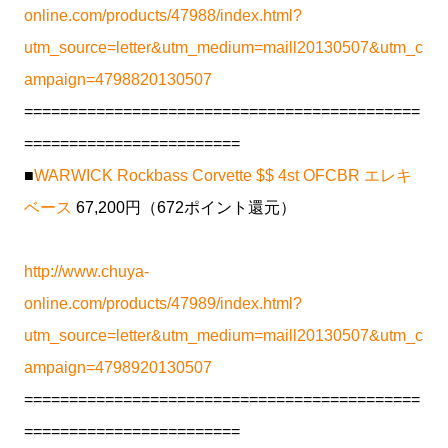
online.com/products/47988/index.html?
utm_source=letter&utm_medium=maill20130507&utm_c
ampaign=4798820130507
============================================
========================
■
WARWICK Rockbass Corvette $$ 4st OFCBR エレキ
ベース
67,200円（672ポイント還元）
http://www.chuya-
online.com/products/47989/index.html?
utm_source=letter&utm_medium=maill20130507&utm_c
ampaign=4798920130507
============================================
========================