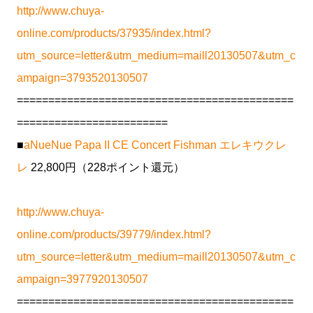
http://www.chuya-
online.com/products/37935/index.html?
utm_source=letter&utm_medium=maill20130507&utm_c
ampaign=3793520130507
============================================
========================
■
aNueNue Papa II CE Concert Fishman エレキウクレ
レ
22,800円（228ポイント還元）
http://www.chuya-
online.com/products/39779/index.html?
utm_source=letter&utm_medium=maill20130507&utm_c
ampaign=3977920130507
============================================