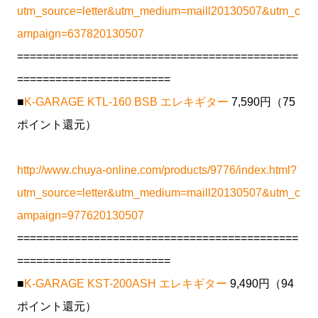
utm_source=letter&utm_medium=maill20130507&utm_c
ampaign=637820130507
============================================
========================
■
K-GARAGE KTL-160 BSB エレキギター
7,590円（75
ポイント還元）
http://www.chuya-online.com/products/9776/index.html?
utm_source=letter&utm_medium=maill20130507&utm_c
ampaign=977620130507
============================================
========================
■
K-GARAGE KST-200ASH エレキギター
9,490円（94
ポイント還元）