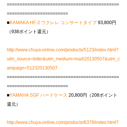
============================================
========================
■
KAMAKA HF-2 ウクレレ コンサートタイプ
93,800円
（938ポイント還元）
http://www.chuya-online.com/products/5123/index.html?
utm_source=letter&utm_medium=maill20130507&utm_c
ampaign=512320130507
============================================
========================
■
YAMAHA SGF ハードケース
20,800円（208ポイント
還元）
http://www.chuya-online.com/products/6378/index.html?