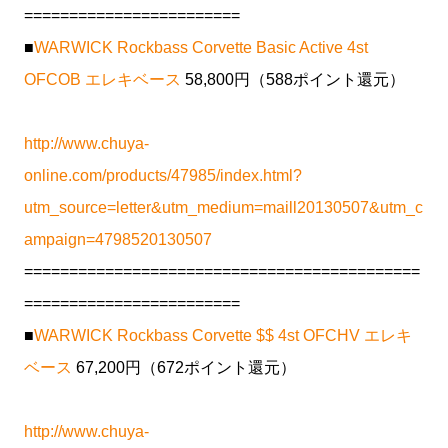
========================
■
WARWICK Rockbass Corvette Basic Active 4st
OFCOB エレキベース
58,800円（588ポイント還元）
http://www.chuya-
online.com/products/47985/index.html?
utm_source=letter&utm_medium=maill20130507&utm_c
ampaign=4798520130507
============================================
========================
■
WARWICK Rockbass Corvette $$ 4st OFCHV エレキ
ベース
67,200円（672ポイント還元）
http://www.chuya-