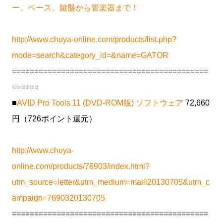
ー、ベース、鍵盤から管楽器まで！
http://www.chuya-online.com/products/list.php?
mode=search&category_id=&name=GATOR
============================================
======
■
AVID Pro Tools 11 (DVD-ROM版) ソフトウェア
72,660
円（726ポイント還元）
http://www.chuya-
online.com/products/76903/index.html?
utm_source=letter&utm_medium=maill20130705&utm_c
ampaign=7690320130705
============================================