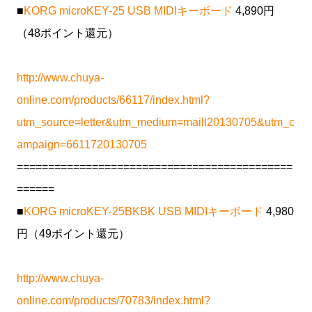
■
KORG microKEY-25 USB MIDIキーボード
4,890円
（48ポイント還元）
http://www.chuya-
online.com/products/66117/index.html?
utm_source=letter&utm_medium=maill20130705&utm_c
ampaign=6611720130705
============================================
======
■
KORG microKEY-25BKBK USB MIDIキーボード
4,980
円（49ポイント還元）
http://www.chuya-
online.com/products/70783/index.html?