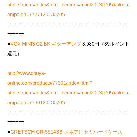
utm_source=letter&utm_medium=maill20130705&utm_c
ampaign=7727120130705
============================================
======
■
VOX MINI3 G2 BK ギターアンプ
8,980円（89ポイント
還元）
http://www.chuya-
online.com/products/77301/index.html?
utm_source=letter&utm_medium=maill20130705&utm_c
ampaign=7730120130705
============================================
======
■
GRETSCH GR-5514SB スネア用セミハードケース