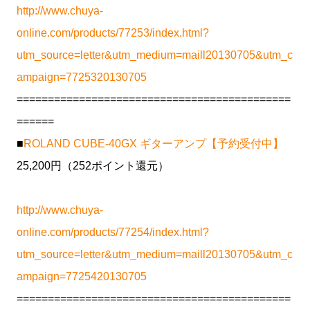
http://www.chuya-
online.com/products/77253/index.html?
utm_source=letter&utm_medium=maill20130705&utm_c
ampaign=7725320130705
============================================
======
■
ROLAND CUBE-40GX ギターアンプ【予約受付中】
25,200円（252ポイント還元）
http://www.chuya-
online.com/products/77254/index.html?
utm_source=letter&utm_medium=maill20130705&utm_c
ampaign=7725420130705
============================================