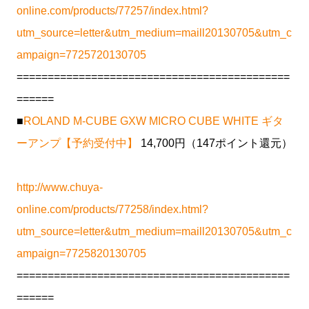
online.com/products/77257/index.html?
utm_source=letter&utm_medium=maill20130705&utm_c
ampaign=7725720130705
============================================
======
■
ROLAND M-CUBE GXW MICRO CUBE WHITE ギタ
ーアンプ【予約受付中】
14,700円（147ポイント還元）
http://www.chuya-
online.com/products/77258/index.html?
utm_source=letter&utm_medium=maill20130705&utm_c
ampaign=7725820130705
============================================
======