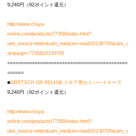
9,240円（92ポイント還元）
http://www.chuya-
online.com/products/77358/index.html?
utm_source=letter&utm_medium=maill20130705&utm_c
ampaign=7735820130705
============================================
======
■
GRETSCH GR-6514SB スネア用セミハードケース
9,240円（92ポイント還元）
http://www.chuya-
online.com/products/77359/index.html?
utm_source=letter&utm_medium=maill20130705&utm_c