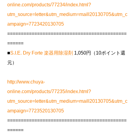
online.com/products/77234/index.html?
utm_source=letter&utm_medium=maill20130705&utm_c
ampaign=7723420130705
============================================
======
■
S.I.E. Dry Forte 楽器用除湿剤
1,050円（10ポイント還
元）
http://www.chuya-
online.com/products/77235/index.html?
utm_source=letter&utm_medium=maill20130705&utm_c
ampaign=7723520130705
============================================
======