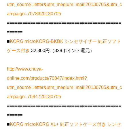
utm_source=letter&utm_medium=maill20130705&utm_c
ampaign=7078320130705
============================================
======
■
KORG microKORG-BKBK シンセサイザー 純正ソフト
ケース付き
32,800円（328ポイント還元）
http://www.chuya-
online.com/products/70847/index.html?
utm_source=letter&utm_medium=maill20130705&utm_c
ampaign=7084720130705
============================================
======
■
KORG microKORG XL+ 純正ソフトケース付き シンセ