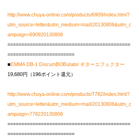
http://www.chuya-online.com/products/6909/index.html?
utm_source=letter&utm_medium=maill20130806&utm_c
ampaign=690920130806
============================================
========================
■
EMMA DB-1 DiscumBOBulator ギターエフェクター
19,680円（196ポイント還元）
http://www.chuya-online.com/products/7782/index.html?
utm_source=letter&utm_medium=maill20130806&utm_c
ampaign=778220130806
============================================
========================