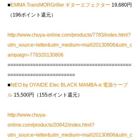
■
EMMA TransMORGrifier ギターエフェクター
19,680円
（196ポイント還元）
http://www.chuya-online.com/products/7783/index.html?
utm_source=letter&utm_medium=maill20130806&utm_c
ampaign=778320130806
============================================
========================
■
NEO by OYAIDE Elec BLACK MAMBA-α 電源ケーブ
ル
15,500円（155ポイント還元）
http://www.chuya-
online.com/products/20842/index.html?
utm_source=letter&utm_medium=maill20130806&utm_c