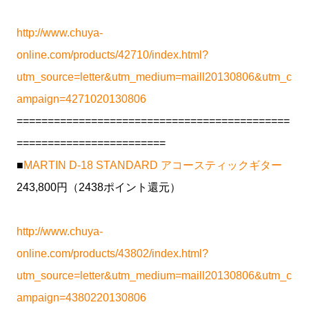
http://www.chuya-
online.com/products/42710/index.html?
utm_source=letter&utm_medium=maill20130806&utm_c
ampaign=4271020130806
============================================
========================
■
MARTIN D-18 STANDARD アコースティックギター
243,800円（2438ポイント還元）
http://www.chuya-
online.com/products/43802/index.html?
utm_source=letter&utm_medium=maill20130806&utm_c
ampaign=4380220130806