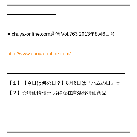
━━━━━━━━━━━━━━━━━━━━━━━━━
━━━━━━━━━━
■ chuya-online.com通信 Vol.763 2013年8月6日号
http://www.chuya-online.com/
───────────────────────────────────
【１】【今日は何の日？】8月6日は『ハムの日』☆
【２】☆特価情報☆ お得な在庫処分特価商品！
───────────────────────────────────
━━━━━━━━━━━━━━━━━━━━━━━━━