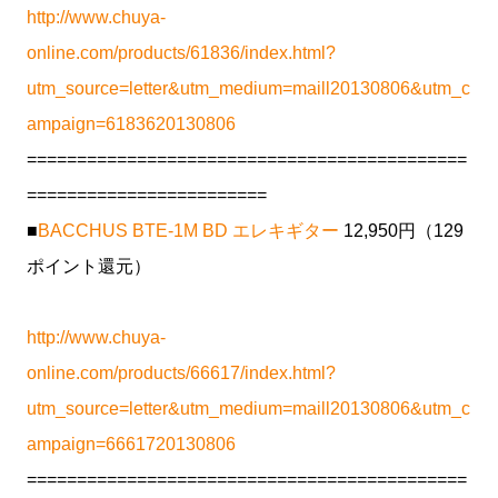
http://www.chuya-
online.com/products/61836/index.html?
utm_source=letter&utm_medium=maill20130806&utm_c
ampaign=6183620130806
============================================
========================
■
BACCHUS BTE-1M BD エレキギター
12,950円（129
ポイント還元）
http://www.chuya-
online.com/products/66617/index.html?
utm_source=letter&utm_medium=maill20130806&utm_c
ampaign=6661720130806
============================================