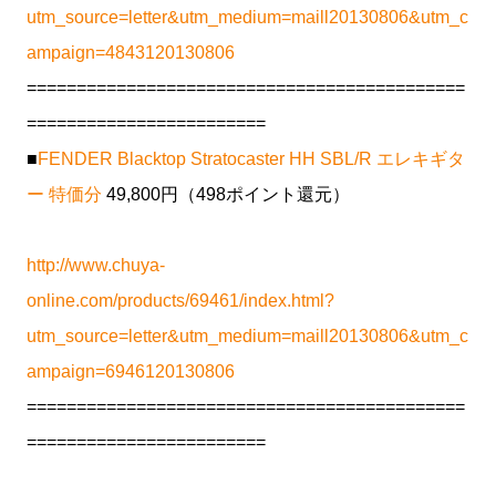
utm_source=letter&utm_medium=maill20130806&utm_c
ampaign=4843120130806
============================================
========================
■
FENDER Blacktop Stratocaster HH SBL/R エレキギタ
ー 特価分
49,800円（498ポイント還元）
http://www.chuya-
online.com/products/69461/index.html?
utm_source=letter&utm_medium=maill20130806&utm_c
ampaign=6946120130806
============================================
========================