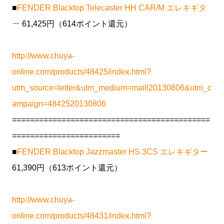
■
FENDER Blacktop Telecaster HH CAR/M エレキギタ
ー
61,425円（614ポイント還元）
http://www.chuya-
online.com/products/48425/index.html?
utm_source=letter&utm_medium=maill20130806&utm_c
ampaign=4842520130806
============================================
========================
■
FENDER Blacktop Jazzmaster HS 3CS エレキギター
61,390円（613ポイント還元）
http://www.chuya-
online.com/products/48431/index.html?